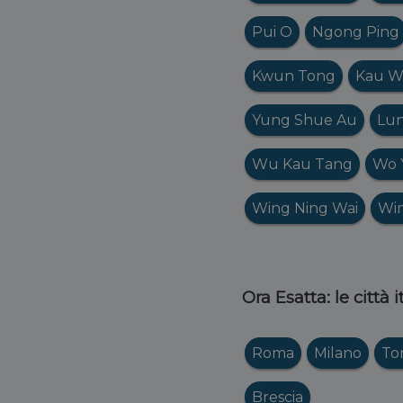
Pui O
Ngong Ping
Kwun Tong
Kau W
Yung Shue Au
Lu
Wu Kau Tang
Wo 
Wing Ning Wai
Wi
Ora Esatta: le città 
Roma
Milano
To
Brescia