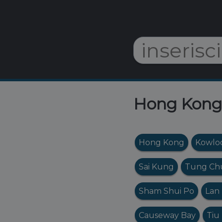
Hong Kong: 
Hong Kong
Kowlo
Sai Kung
Tung Ch
Sham Shui Po
Lan
Causeway Bay
Tiu