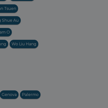
an Tsuen
 Shue Au
am O
ung
Wo Liu Hang
Genova
Palermo