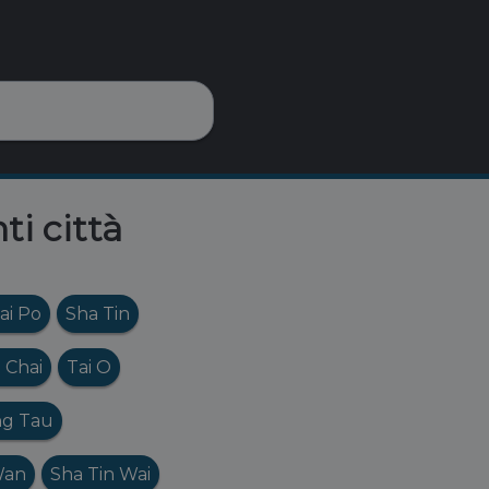
ti città
ai Po
Sha Tin
 Chai
Tai O
g Tau
Wan
Sha Tin Wai