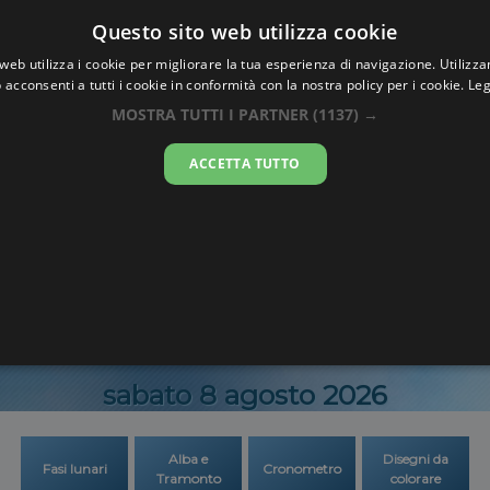
Oraesatta
Questo sito web utilizza cookie
.co
web utilizza i cookie per migliorare la tua esperienza di navigazione. Utilizza
 acconsenti a tutti i cookie in conformità con la nostra policy per i cookie.
Leg
a Esatta
Tung Ch
MOSTRA TUTTI I PARTNER
(1137) →
ACCETTA TUTTO
13:50:1
sabato 8 agosto 2026
Alba e
Disegni da
Fasi lunari
Cronometro
Tramonto
colorare