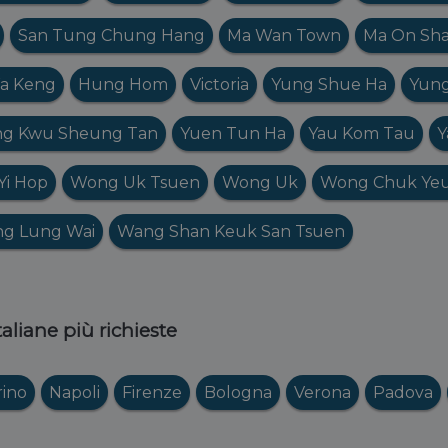
San Tung Chung Hang
Ma Wan Town
Ma On Sh
a Keng
Hung Hom
Victoria
Yung Shue Ha
Yung
ng Kwu Sheung Tan
Yuen Tun Ha
Yau Kom Tau
Y
Yi Hop
Wong Uk Tsuen
Wong Uk
Wong Chuk Ye
ng Lung Wai
Wang Shan Keuk San Tsuen
italiane più richieste
rino
Napoli
Firenze
Bologna
Verona
Padova