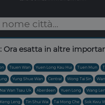
Ora esatta in altre importan
on
Tsuen Wan
Yuen Long Kau Hui
Tuen Mun
T
ung
Yung Shue Wan
Central
Wong Tai Sin
Wan
 Nai Wan Tsau Uk
Aberdeen
Yuen Long
Wang Len
 Keng Leng
Tin Shui Wai
Tai Mong Che
Sok Kwu 