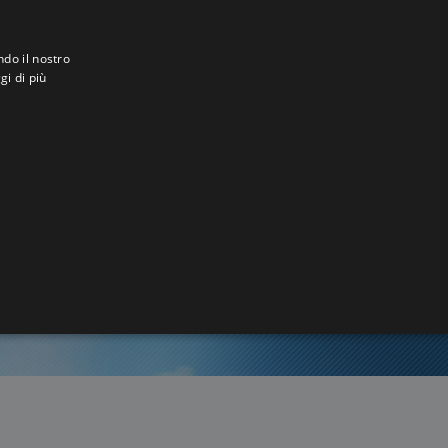
ndo il nostro
gi di più
ung
1