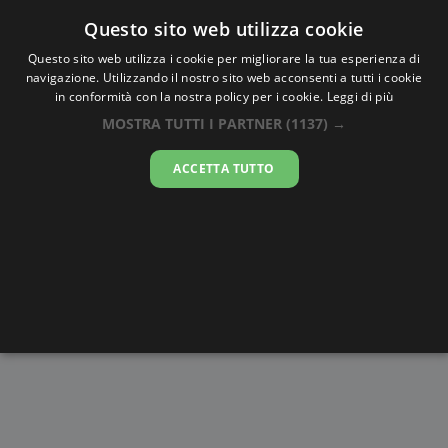
Oraesatta
.co
Questo sito web utilizza cookie
Questo sito web utilizza i cookie per migliorare la tua esperienza di
navigazione. Utilizzando il nostro sito web acconsenti a tutti i cookie
Ora Esatta
Wong Uk
in conformità con la nostra policy per i cookie.
Leggi di più
MOSTRA TUTTI I PARTNER
(1137) →
14:08:32
ACCETTA TUTTO
venerdì 7 agosto 2026
Alba e
Disegni da
Fasi lunari
Cronometro
Tramonto
colorare