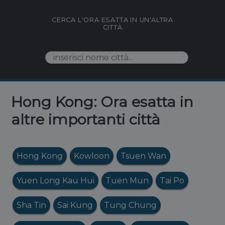
CERCA L'ORA ESATTA IN UN'ALTRA
CITTÀ
Hong Kong: Ora esatta in
altre importanti città
Hong Kong
Kowloon
Tsuen Wan
Yuen Long Kau Hui
Tuen Mun
Tai Po
Sha Tin
Sai Kung
Tung Chung