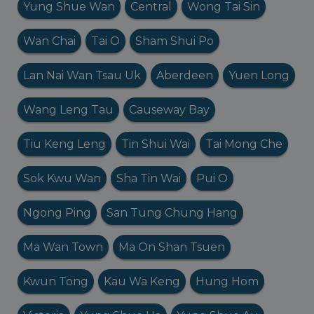
Yung Shue Wan
Central
Wong Tai Sin
Wan Chai
Tai O
Sham Shui Po
Lan Nai Wan Tsau Uk
Aberdeen
Yuen Long
Wang Leng Tau
Causeway Bay
Tiu Keng Leng
Tin Shui Wai
Tai Mong Che
Sok Kwu Wan
Sha Tin Wai
Pui O
Ngong Ping
San Tung Chung Hang
Ma Wan Town
Ma On Shan Tsuen
Kwun Tong
Kau Wa Keng
Hung Hom