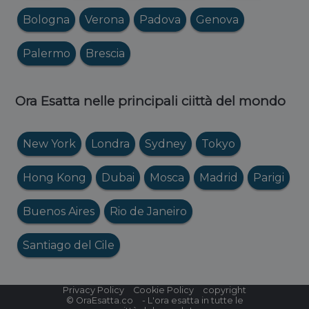
Bologna
Verona
Padova
Genova
Palermo
Brescia
Ora Esatta nelle principali ciittà del mondo
New York
Londra
Sydney
Tokyo
Hong Kong
Dubai
Mosca
Madrid
Parigi
Buenos Aires
Rio de Janeiro
Santiago del Cile
Privacy Policy
Cookie Policy
copyright
©
OraEsatta.co
- L'ora esatta in tutte le