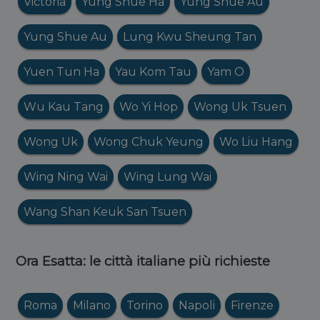
Victoria
Yung Shue Ha
Yung Shue Au
Yung Shue Au
Lung Kwu Sheung Tan
Yuen Tun Ha
Yau Kom Tau
Yam O
Wu Kau Tang
Wo Yi Hop
Wong Uk Tsuen
Wong Uk
Wong Chuk Yeung
Wo Liu Hang
Wing Ning Wai
Wing Lung Wai
Wang Shan Keuk San Tsuen
Ora Esatta: le città italiane più richieste
Roma
Milano
Torino
Napoli
Firenze