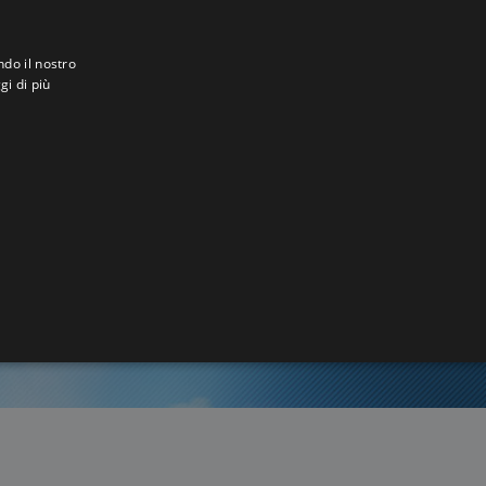
ndo il nostro
gi di più
rgo
1