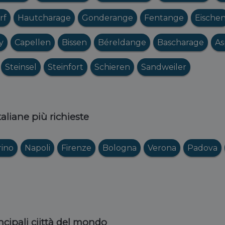
rf
Hautcharage
Gonderange
Fentange
Eische
y
Capellen
Bissen
Béreldange
Bascharage
As
Steinsel
Steinfort
Schieren
Sandweiler
italiane più richieste
rino
Napoli
Firenze
Bologna
Verona
Padova
ncipali ciittà del mondo