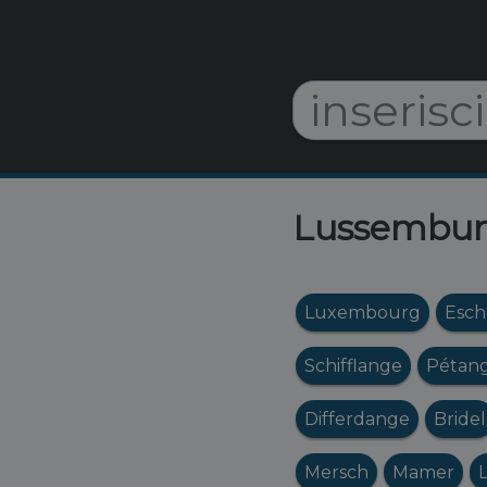
Lussemburgo
Luxembourg
Esch
Schifflange
Pétan
Differdange
Bridel
Mersch
Mamer