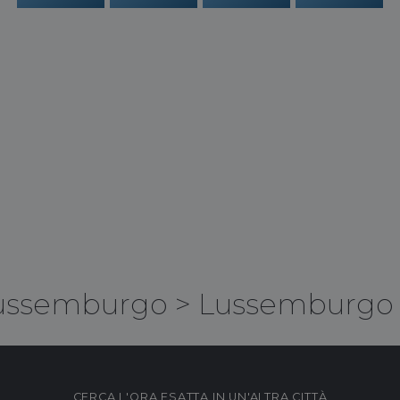
ussemburgo
>
Lussemburgo
CERCA L'ORA ESATTA IN UN'ALTRA CITTÀ