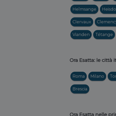
Helmsange
Heisdo
Clervaux
Clemenc
Vianden
Tétange
Ora Esatta: le città 
Roma
Milano
To
Brescia
Ora Esatta nelle pri