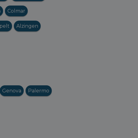
n
Colmar
pelt
Alzingen
Genova
Palermo