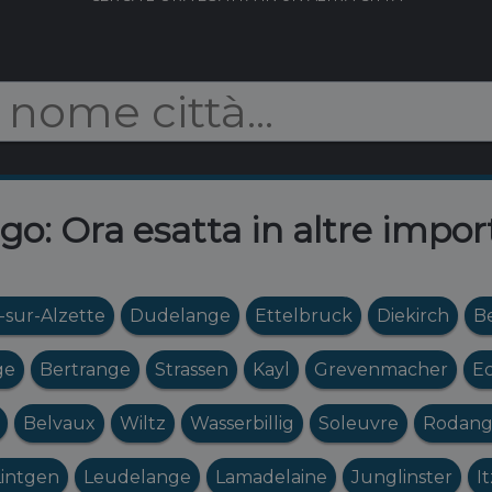
: Ora esatta in altre import
-sur-Alzette
Dudelange
Ettelbruck
Diekirch
B
ge
Bertrange
Strassen
Kayl
Grevenmacher
E
Belvaux
Wiltz
Wasserbillig
Soleuvre
Rodan
Lintgen
Leudelange
Lamadelaine
Junglinster
It