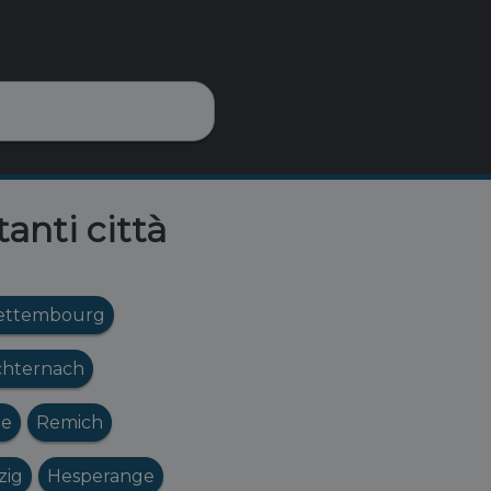
anti città
ettembourg
chternach
ge
Remich
zig
Hesperange