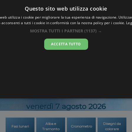
Oraesatta
Questo sito web utilizza cookie
.co
web utilizza i cookie per migliorare la tua esperienza di navigazione. Utilizza
 acconsenti a tutti i cookie in conformità con la nostra policy per i cookie.
Leg
 Esatta
Lussembu
MOSTRA TUTTI I PARTNER
(1137) →
ACCETTA TUTTO
22:55:1
venerdì 7 agosto 2026
Alba e
Disegni da
Fasi lunari
Cronometro
Tramonto
colorare