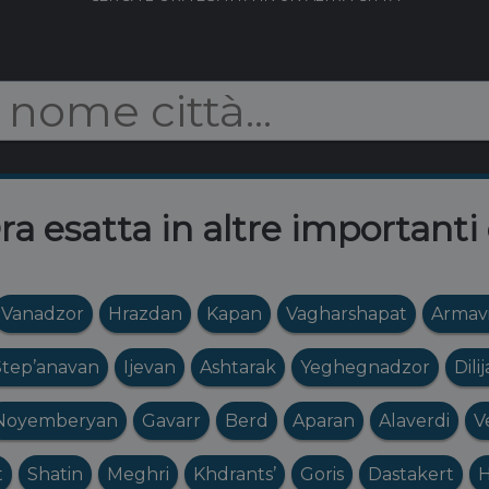
a esatta in altre importanti 
Vanadzor
Hrazdan
Kapan
Vagharshapat
Armavi
Step’anavan
Ijevan
Ashtarak
Yeghegnadzor
Dili
Noyemberyan
Gavarr
Berd
Aparan
Alaverdi
V
t
Shatin
Meghri
Khdrants’
Goris
Dastakert
H