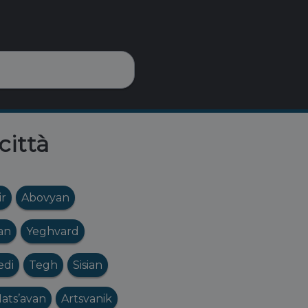
città
r
Abovyan
jan
Yeghvard
edi
Tegh
Sisian
ats’avan
Artsvanik