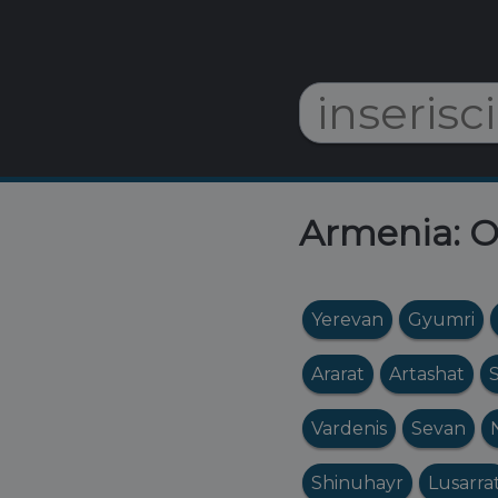
Armenia: Or
Yerevan
Gyumri
Ararat
Artashat
Vardenis
Sevan
Shinuhayr
Lusarra