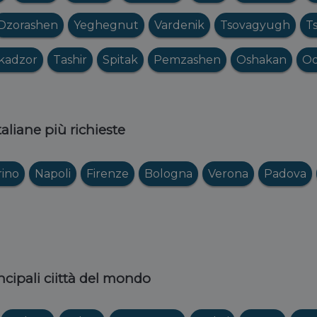
Dzorashen
Yeghegnut
Vardenik
Tsovagyugh
T
kadzor
Tashir
Spitak
Pemzashen
Oshakan
O
italiane più richieste
rino
Napoli
Firenze
Bologna
Verona
Padova
ncipali ciittà del mondo