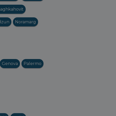
saghkahovit
dzun
Noramarg
Genova
Palermo