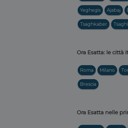
Yeghegis
Ajabaj
Tsaghkaber
Tsagh
Ora Esatta: le città 
Roma
Milano
To
Brescia
Ora Esatta nelle pri