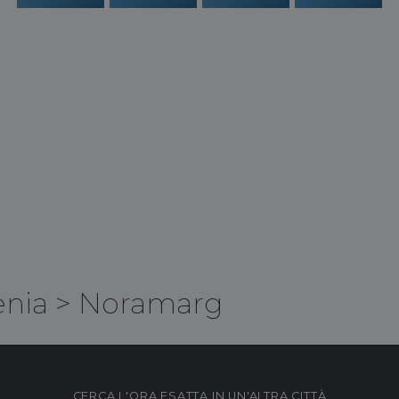
nia
>
Noramarg
CERCA L'ORA ESATTA IN UN'ALTRA CITTÀ