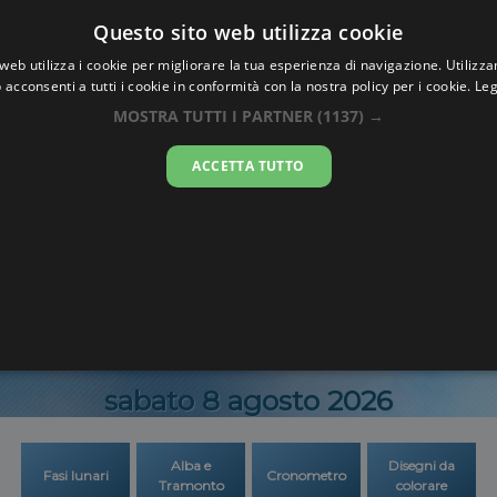
Oraesatta
Questo sito web utilizza cookie
.co
web utilizza i cookie per migliorare la tua esperienza di navigazione. Utilizza
 acconsenti a tutti i cookie in conformità con la nostra policy per i cookie.
Leg
ra Esatta
Norama
MOSTRA TUTTI I PARTNER
(1137) →
ACCETTA TUTTO
16:13:3
sabato 8 agosto 2026
Alba e
Disegni da
Fasi lunari
Cronometro
Tramonto
colorare