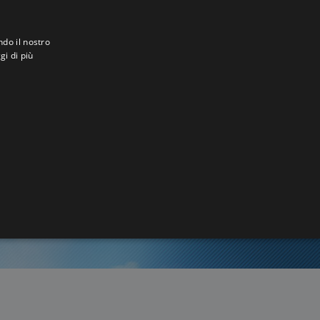
ndo il nostro
gi di più
rg
4