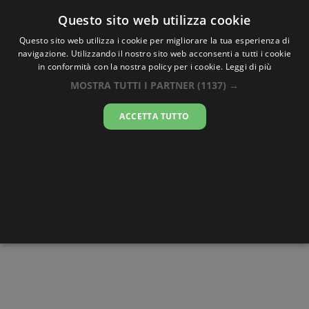
Oraesatta
.co
Questo sito web utilizza cookie
Questo sito web utilizza i cookie per migliorare la tua esperienza di
navigazione. Utilizzando il nostro sito web acconsenti a tutti i cookie
Ora Esatta
Odzun
in conformità con la nostra policy per i cookie.
Leggi di più
MOSTRA TUTTI I PARTNER
(1137) →
18:11:19
ACCETTA TUTTO
venerdì 7 agosto 2026
Alba e
Disegni da
Fasi lunari
Cronometro
Tramonto
colorare