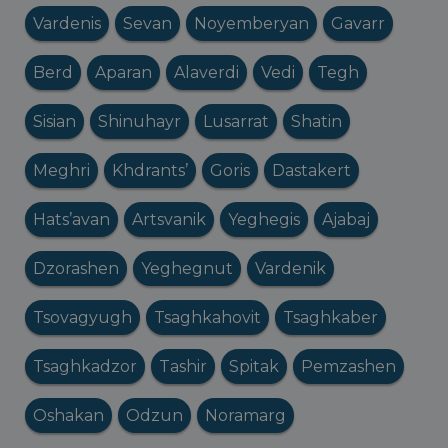
Vardenis
Sevan
Noyemberyan
Gavarr
Berd
Aparan
Alaverdi
Vedi
Tegh
Sisian
Shinuhayr
Lusarrat
Shatin
Meghri
Khdrants’
Goris
Dastakert
Hats’avan
Artsvanik
Yeghegis
Ajabaj
Dzorashen
Yeghegnut
Vardenik
Tsovagyugh
Tsaghkahovit
Tsaghkaber
Tsaghkadzor
Tashir
Spitak
Pemzashen
Oshakan
Odzun
Noramarg