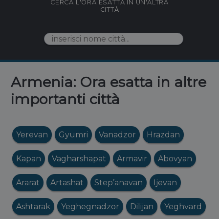
CERCA L'ORA ESATTA IN UN'ALTRA
CITTÀ
Armenia: Ora esatta in altre
importanti città
Yerevan
Gyumri
Vanadzor
Hrazdan
Kapan
Vagharshapat
Armavir
Abovyan
Ararat
Artashat
Step’anavan
Ijevan
Ashtarak
Yeghegnadzor
Dilijan
Yeghvard