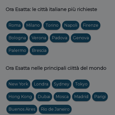
Ora Esatta: le città italiane più richieste
Roma
Milano
Torino
Napoli
Firenze
Bologna
Verona
Padova
Genova
Palermo
Brescia
Ora Esatta nelle principali ciittà del mondo
New York
Londra
Sydney
Tokyo
Hong Kong
Dubai
Mosca
Madrid
Parigi
Buenos Aires
Rio de Janeiro