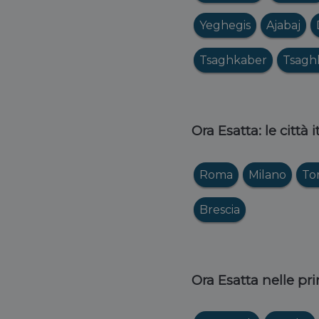
Yeghegis
Ajabaj
Tsaghkaber
Tsagh
Ora Esatta: le città 
Roma
Milano
To
Brescia
Ora Esatta nelle pri