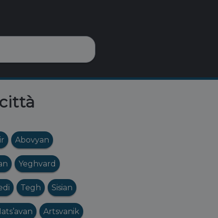
città
r
Abovyan
jan
Yeghvard
edi
Tegh
Sisian
ats’avan
Artsvanik