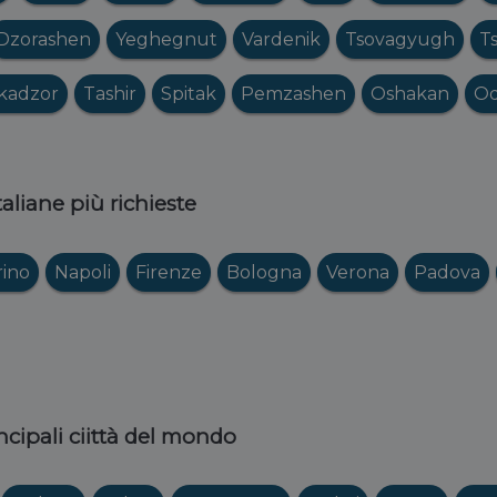
Dzorashen
Yeghegnut
Vardenik
Tsovagyugh
T
kadzor
Tashir
Spitak
Pemzashen
Oshakan
O
italiane più richieste
rino
Napoli
Firenze
Bologna
Verona
Padova
ncipali ciittà del mondo