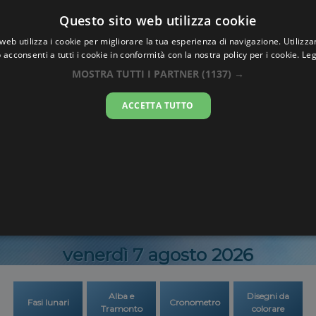
Oraesatta
Questo sito web utilizza cookie
.co
web utilizza i cookie per migliorare la tua esperienza di navigazione. Utilizza
 acconsenti a tutti i cookie in conformità con la nostra policy per i cookie.
Leg
Ora Esatta
Vedi
MOSTRA TUTTI I PARTNER
(1137) →
ACCETTA TUTTO
00:27:2
venerdì 7 agosto 2026
Alba e
Disegni da
Fasi lunari
Cronometro
Tramonto
colorare