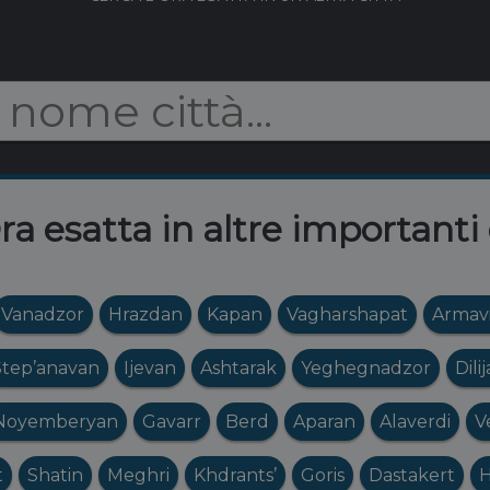
a esatta in altre importanti 
Vanadzor
Hrazdan
Kapan
Vagharshapat
Armavi
Step’anavan
Ijevan
Ashtarak
Yeghegnadzor
Dili
Noyemberyan
Gavarr
Berd
Aparan
Alaverdi
V
t
Shatin
Meghri
Khdrants’
Goris
Dastakert
H