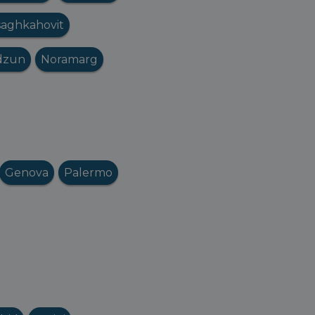
saghkahovit
dzun
Noramarg
Genova
Palermo