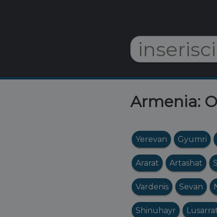
Armenia: Or
Yerevan
Gyumri
Ararat
Artashat
Vardenis
Sevan
Shinuhayr
Lusarra