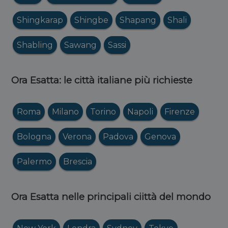
Shingkarap
Shingbe
Shapang
Shali
Shabling
Sawang
Sassi
Ora Esatta: le città italiane più richieste
Roma
Milano
Torino
Napoli
Firenze
Bologna
Verona
Padova
Genova
Palermo
Brescia
Ora Esatta nelle principali ciittà del mondo