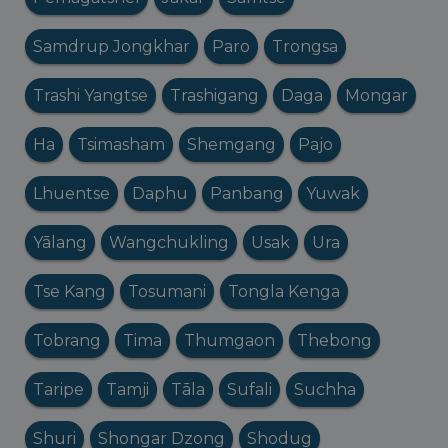
Samdrup Jongkhar
Paro
Trongsa
Trashi Yangtse
Trashigang
Daga
Mongar
Ha
Tsimasham
Shemgang
Pajo
Lhuentse
Daphu
Panbang
Yuwak
Yālang
Wangchukling
Usak
Ura
Tse Kang
Tosumani
Tongla Kenga
Tobrang
Tima
Thumgaon
Thebong
Taripe
Tamji
Tāla
Sufali
Suchha
Shuri
Shongar Dzong
Shodug