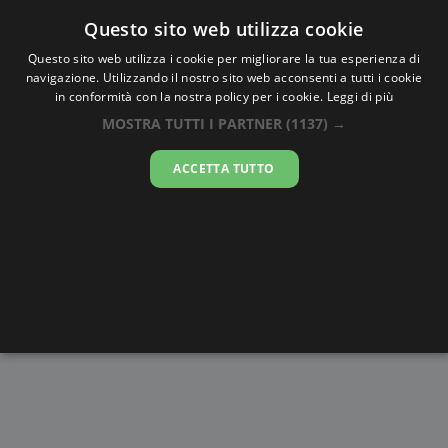
Oraesatta
.co
Questo sito web utilizza cookie
Questo sito web utilizza i cookie per migliorare la tua esperienza di
navigazione. Utilizzando il nostro sito web acconsenti a tutti i cookie
Ora Esatta
Samdrup
in conformità con la nostra policy per i cookie.
Leggi di più
Jongkhar
MOSTRA TUTTI I PARTNER
(1137) →
ACCETTA TUTTO
02:10:29
sabato 8 agosto 2026
Alba e
Disegni da
Fasi lunari
Cronometro
Tramonto
colorare