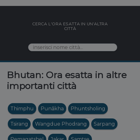
CERCA L'ORA ESATTA IN UN'ALTRA
CITTÀ
Bhutan: Ora esatta in altre
importanti città
Thimphu
Punākha
Phuntsholing
Tsirang
Wangdue Phodrang
Sarpang
Pemagatshel
Jakar
Samtse