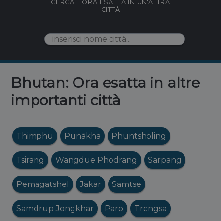
CERCA L'ORA ESATTA IN UN'ALTRA
CITTÀ
Bhutan: Ora esatta in altre
importanti città
Thimphu
Punākha
Phuntsholing
Tsirang
Wangdue Phodrang
Sarpang
Pemagatshel
Jakar
Samtse
Samdrup Jongkhar
Paro
Trongsa