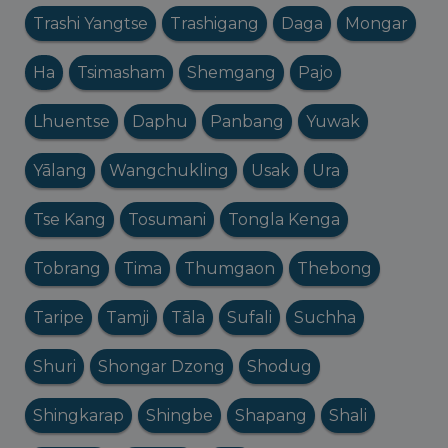
Trashi Yangtse
Trashigang
Daga
Mongar
Ha
Tsimasham
Shemgang
Pajo
Lhuentse
Daphu
Panbang
Yuwak
Yālang
Wangchukling
Usak
Ura
Tse Kang
Tosumani
Tongla Kenga
Tobrang
Tima
Thumgaon
Thebong
Taripe
Tamji
Tāla
Sufali
Suchha
Shuri
Shongar Dzong
Shodug
Shingkarap
Shingbe
Shapang
Shali