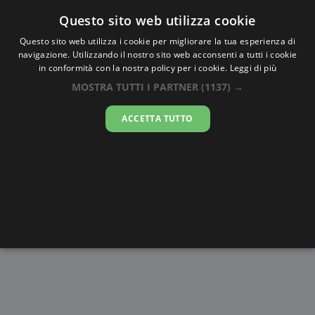
Oraesatta
.co
Questo sito web utilizza cookie
Questo sito web utilizza i cookie per migliorare la tua esperienza di
navigazione. Utilizzando il nostro sito web acconsenti a tutti i cookie
Ora Esatta
Ura
in conformità con la nostra policy per i cookie.
Leggi di più
MOSTRA TUTTI I PARTNER
(1137) →
12:22:07
ACCETTA TUTTO
venerdì 7 agosto 2026
Alba e
Disegni da
Fasi lunari
Cronometro
Tramonto
colorare