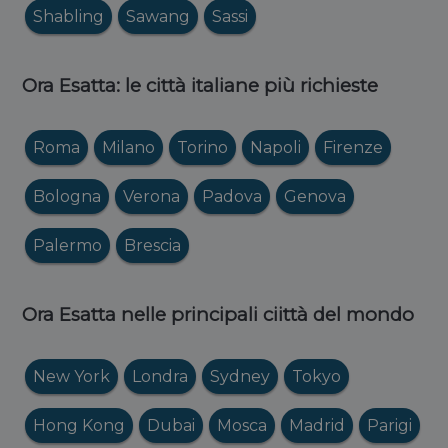
Shabling
Sawang
Sassi
Ora Esatta: le città italiane più richieste
Roma
Milano
Torino
Napoli
Firenze
Bologna
Verona
Padova
Genova
Palermo
Brescia
Ora Esatta nelle principali ciittà del mondo
New York
Londra
Sydney
Tokyo
Hong Kong
Dubai
Mosca
Madrid
Parigi