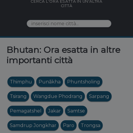
CERCA L'ORA ESATTA IN UN'ALTRA
CITTÀ
Bhutan: Ora esatta in altre
importanti città
Thimphu
Punākha
Phuntsholing
Tsirang
Wangdue Phodrang
Sarpang
Pemagatshel
Jakar
Samtse
Samdrup Jongkhar
Paro
Trongsa