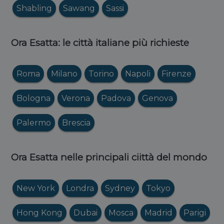
Shabling
Sawang
Sassi
Ora Esatta: le città italiane più richieste
Roma
Milano
Torino
Napoli
Firenze
Bologna
Verona
Padova
Genova
Palermo
Brescia
Ora Esatta nelle principali ciittà del mondo
New York
Londra
Sydney
Tokyo
Hong Kong
Dubai
Mosca
Madrid
Parigi