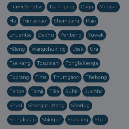
Trashi Yangtse
Trashigang
Daga
Mongar
Ha
Tsimasham
Shemgang
Pajo
Lhuentse
Daphu
Panbang
Yuwak
Yālang
Wangchukling
Usak
Ura
Tse Kang
Tosumani
Tongla Kenga
Tobrang
Tima
Thumgaon
Thebong
Taripe
Tamji
Tāla
Sufali
Suchha
Shuri
Shongar Dzong
Shodug
Shingkarap
Shingbe
Shapang
Shali