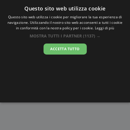
Oraesatta
.co
Questo sito web utilizza cookie
Questo sito web utilizza i cookie per migliorare la tua esperienza di
navigazione. Utilizzando il nostro sito web acconsenti a tutti i cookie
Ora Esatta
Taripe
in conformità con la nostra policy per i cookie.
Leggi di più
MOSTRA TUTTI I PARTNER
(1137) →
01:16:55
ACCETTA TUTTO
sabato 8 agosto 2026
Alba e
Disegni da
Fasi lunari
Cronometro
Tramonto
colorare