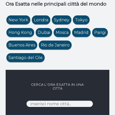
Ora Esatta nelle principali ciittà del mondo
New York
Londra
Sydney
Tokyo
Hong Kong
Dubai
Mosca
Madrid
Parigi
Buenos Aires
Rio de Janeiro
Santiago del Cile
CERCA L'ORA ESATTA IN UNA
CITTÀ