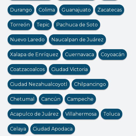
Durango
Colima
Guanajuato
Zacatecas
Torreón
Tepic
Pachuca de Soto
Nuevo Laredo
Naucalpan de Juárez
Xalapa de Enríquez
Cuernavaca
Coyoacán
Coatzacoalcos
Ciudad Victoria
Ciudad Nezahualcoyotl
Chilpancingo
Chetumal
Cancún
Campeche
Acapulco de Juárez
Villahermosa
Toluca
Celaya
Ciudad Apodaca