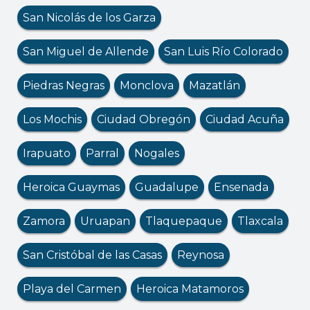
San Nicolás de los Garza
San Miguel de Allende
San Luis Río Colorado
Piedras Negras
Monclova
Mazatlán
Los Mochis
Ciudad Obregón
Ciudad Acuña
Irapuato
Parral
Nogales
Heroica Guaymas
Guadalupe
Ensenada
Zamora
Uruapan
Tlaquepaque
Tlaxcala
San Cristóbal de las Casas
Reynosa
Playa del Carmen
Heroica Matamoros