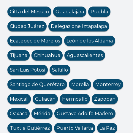
Città del Messico
Guadalajara
Puebla
Ciudad Juárez
Delegazione Iztapalapa
Ecatepec de Morelos
León de los Aldama
Tijuana
Chihuahua
Aguascalientes
San Luis Potosí
Saltillo
Santiago de Querétaro
Morelia
Monterrey
Mexicali
Culiacán
Hermosillo
Zapopan
Oaxaca
Mérida
Gustavo Adolfo Madero
Tuxtla Gutiérrez
Puerto Vallarta
La Paz