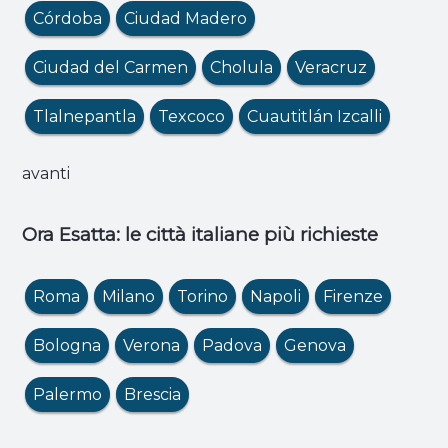
Córdoba
Ciudad Madero
Ciudad del Carmen
Cholula
Veracruz
Tlalnepantla
Texcoco
Cuautitlán Izcalli
avanti
Ora Esatta: le città italiane più richieste
Roma
Milano
Torino
Napoli
Firenze
Bologna
Verona
Padova
Genova
Palermo
Brescia