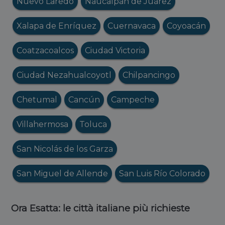
Nuevo Laredo
Naucalpan de Juárez
Xalapa de Enríquez
Cuernavaca
Coyoacán
Coatzacoalcos
Ciudad Victoria
Ciudad Nezahualcoyotl
Chilpancingo
Chetumal
Cancún
Campeche
Villahermosa
Toluca
San Nicolás de los Garza
San Miguel de Allende
San Luis Río Colorado
Ora Esatta: le città italiane più richieste