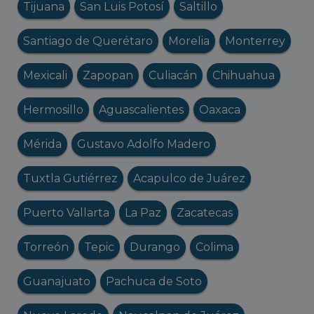
Tijuana
San Luis Potosí
Saltillo
Santiago de Querétaro
Morelia
Monterrey
Mexicali
Zapopan
Culiacán
Chihuahua
Hermosillo
Aguascalientes
Oaxaca
Mérida
Gustavo Adolfo Madero
Tuxtla Gutiérrez
Acapulco de Juárez
Puerto Vallarta
La Paz
Zacatecas
Torreón
Tepic
Durango
Colima
Guanajuato
Pachuca de Soto