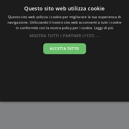
Oraesatta
.co
Questo sito web utilizza cookie
Questo sito web utilizza i cookie per migliorare la tua esperienza di
navigazione. Utilizzando il nostro sito web acconsenti a tutti i cookie
Ora Esatta
Villahermosa
in conformità con la nostra policy per i cookie.
Leggi di più
MOSTRA TUTTI I PARTNER
(1137) →
17:26:17
ACCETTA TUTTO
giovedì 6 agosto 2026
Alba e
Disegni da
Fasi lunari
Cronometro
Tramonto
colorare