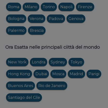
Roma
Milano
Torino
Napoli
Firenze
Bologna
Verona
Padova
Genova
Palermo
Brescia
Ora Esatta nelle principali ciittà del mondo
New York
Londra
Sydney
Tokyo
Hong Kong
Dubai
Mosca
Madrid
Parigi
Buenos Aires
Rio de Janeiro
Santiago del Cile