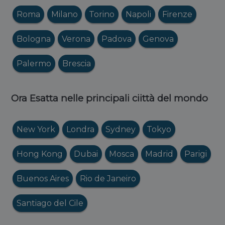
Roma
Milano
Torino
Napoli
Firenze
Bologna
Verona
Padova
Genova
Palermo
Brescia
Ora Esatta nelle principali ciittà del mondo
New York
Londra
Sydney
Tokyo
Hong Kong
Dubai
Mosca
Madrid
Parigi
Buenos Aires
Rio de Janeiro
Santiago del Cile