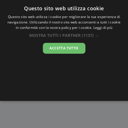
Oraesatta
.co
Questo sito web utilizza cookie
Questo sito web utilizza i cookie per migliorare la tua esperienza di
navigazione. Utilizzando il nostro sito web acconsenti a tutti i cookie
Ora Esatta
Zacatecas
in conformità con la nostra policy per i cookie.
Leggi di più
MOSTRA TUTTI I PARTNER
(1137) →
01:24:53
ACCETTA TUTTO
venerdì 7 agosto 2026
Alba e
Disegni da
Fasi lunari
Cronometro
Tramonto
colorare