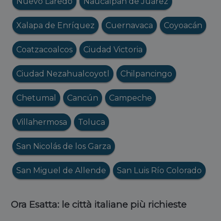
Nuevo Laredo
Naucalpan de Juárez
Xalapa de Enríquez
Cuernavaca
Coyoacán
Coatzacoalcos
Ciudad Victoria
Ciudad Nezahualcoyotl
Chilpancingo
Chetumal
Cancún
Campeche
Villahermosa
Toluca
San Nicolás de los Garza
San Miguel de Allende
San Luis Río Colorado
Ora Esatta: le città italiane più richieste