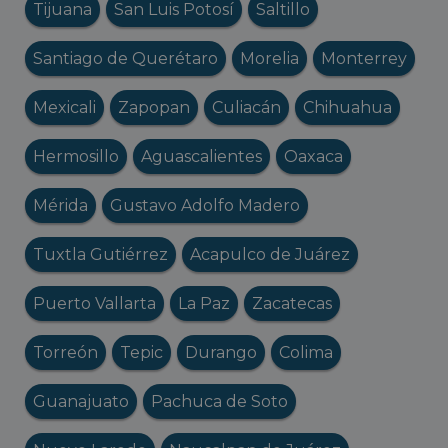
Tijuana
San Luis Potosí
Saltillo
Santiago de Querétaro
Morelia
Monterrey
Mexicali
Zapopan
Culiacán
Chihuahua
Hermosillo
Aguascalientes
Oaxaca
Mérida
Gustavo Adolfo Madero
Tuxtla Gutiérrez
Acapulco de Juárez
Puerto Vallarta
La Paz
Zacatecas
Torreón
Tepic
Durango
Colima
Guanajuato
Pachuca de Soto