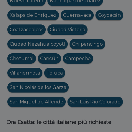
Nuevo Laredo
Naucalpan de Juárez
Xalapa de Enríquez
Cuernavaca
Coyoacán
Coatzacoalcos
Ciudad Victoria
Ciudad Nezahualcoyotl
Chilpancingo
Chetumal
Cancún
Campeche
Villahermosa
Toluca
San Nicolás de los Garza
San Miguel de Allende
San Luis Río Colorado
Ora Esatta: le città italiane più richieste