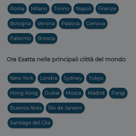
Roma
Milano
Torino
Napoli
Firenze
Bologna
Verona
Padova
Genova
Palermo
Brescia
Ora Esatta nelle principali ciittà del mondo
New York
Londra
Sydney
Tokyo
Hong Kong
Dubai
Mosca
Madrid
Parigi
Buenos Aires
Rio de Janeiro
Santiago del Cile