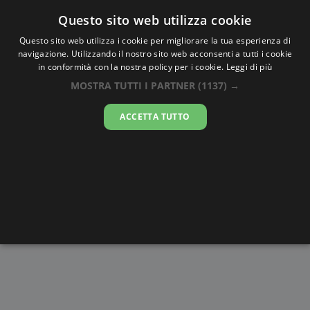
Oraesatta
.co
Questo sito web utilizza cookie
Questo sito web utilizza i cookie per migliorare la tua esperienza di
navigazione. Utilizzando il nostro sito web acconsenti a tutti i cookie
Ora Esatta
Nuevo Laredo
in conformità con la nostra policy per i cookie.
Leggi di più
MOSTRA TUTTI I PARTNER
(1137) →
08:03:31
ACCETTA TUTTO
sabato 8 agosto 2026
Alba e
Disegni da
Fasi lunari
Cronometro
Tramonto
colorare