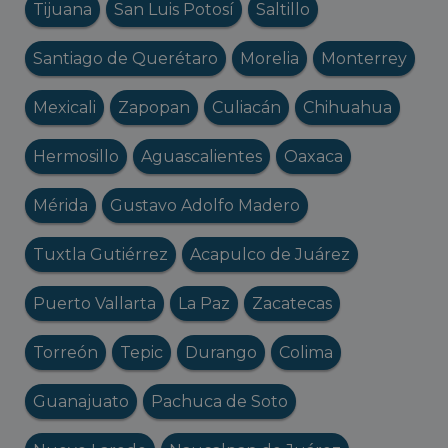
Tijuana
San Luis Potosí
Saltillo
Santiago de Querétaro
Morelia
Monterrey
Mexicali
Zapopan
Culiacán
Chihuahua
Hermosillo
Aguascalientes
Oaxaca
Mérida
Gustavo Adolfo Madero
Tuxtla Gutiérrez
Acapulco de Juárez
Puerto Vallarta
La Paz
Zacatecas
Torreón
Tepic
Durango
Colima
Guanajuato
Pachuca de Soto