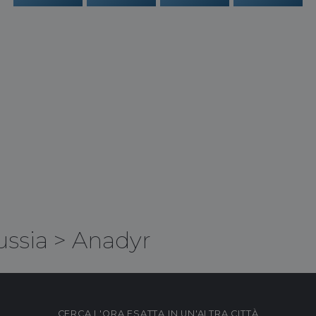
ussia
>
Anadyr
CERCA L'ORA ESATTA IN UN'ALTRA CITTÀ