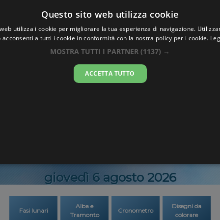
Oraesatta
Questo sito web utilizza cookie
.co
web utilizza i cookie per migliorare la tua esperienza di navigazione. Utilizza
 acconsenti a tutti i cookie in conformità con la nostra policy per i cookie.
Leg
Ora Esatta
Anady
MOSTRA TUTTI I PARTNER
(1137) →
ACCETTA TUTTO
14:21:1
giovedì 6 agosto 2026
Alba e
Disegni da
Fasi lunari
Cronometro
Tramonto
colorare