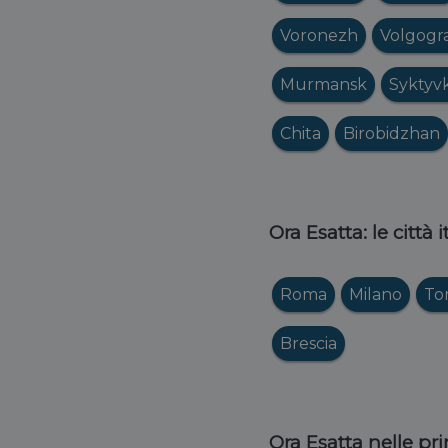
Voronezh
Volgogr
Murmansk
Syktyv
Chita
Birobidzhan
Ora Esatta: le città 
Roma
Milano
To
Brescia
Ora Esatta nelle pri