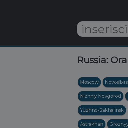
Russia: Ora
Moscow
Novosibir
Nizhniy Novgorod
Yuzhno-Sakhalinsk
Astrakhan
Grozny