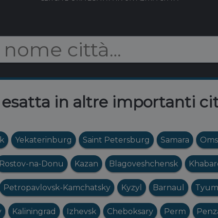
 esatta in altre importanti ci
sk
Yekaterinburg
Saint Petersburg
Samara
Oms
Rostov-na-Donu
Kazan
Blagoveshchensk
Khabar
Petropavlovsk-Kamchatsky
Kyzyl
Barnaul
Tyum
y
Kaliningrad
Izhevsk
Cheboksary
Perm
Penz