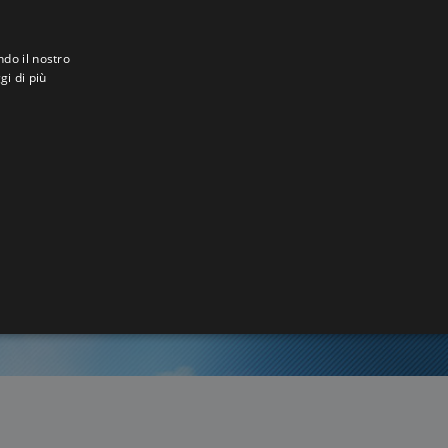
ndo il nostro
gi di più
r
5