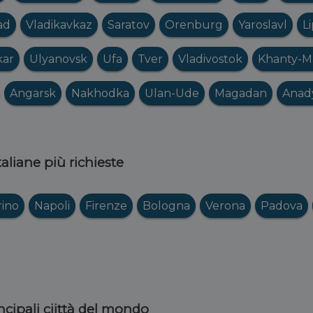
ad
Vladikavkaz
Saratov
Orenburg
Yaroslavl
L
kar
Ulyanovsk
Ufa
Tver
Vladivostok
Khanty-M
Angarsk
Nakhodka
Ulan-Ude
Magadan
Anad
italiane più richieste
rino
Napoli
Firenze
Bologna
Verona
Padova
ncipali ciittà del mondo