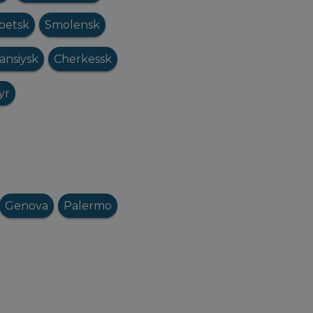
ipetsk
Smolensk
ansiysk
Cherkessk
yr
Genova
Palermo