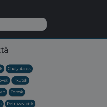
ttà
k
Chelyabinsk
ovsk
Irkutsk
en
Tomsk
a
Petrozavodsk