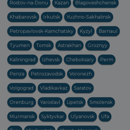
Rostov-na-Donu
Kazan
Blagoveshchensk
Khabarovsk
Irkutsk
Yuzhno-Sakhalinsk
Petropavlovsk-Kamchatsky
Kyzyl
Barnaul
Tyumen
Tomsk
Astrakhan
Groznyy
Kaliningrad
Izhevsk
Cheboksary
Perm
Penza
Petrozavodsk
Voronezh
Volgograd
Vladikavkaz
Saratov
Orenburg
Yaroslavl
Lipetsk
Smolensk
Murmansk
Syktyvkar
Ulyanovsk
Ufa