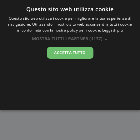
Oraesatta
.co
Questo sito web utilizza cookie
Questo sito web utilizza i cookie per migliorare la tua esperienza di
navigazione. Utilizzando il nostro sito web acconsenti a tutti i cookie
Ora Esatta
Chelyabinsk
in conformità con la nostra policy per i cookie.
Leggi di più
MOSTRA TUTTI I PARTNER
(1137) →
11:42:34
ACCETTA TUTTO
giovedì 6 agosto 2026
Alba e
Disegni da
Fasi lunari
Cronometro
Tramonto
colorare