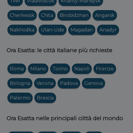
Tver
Vladivostok
Khanty-Mansiysk
Cherkessk
Chita
Birobidzhan
Angarsk
Nakhodka
Ulan-Ude
Magadan
Anadyr
Ora Esatta: le città italiane più richieste
Roma
Milano
Torino
Napoli
Firenze
Bologna
Verona
Padova
Genova
Palermo
Brescia
Ora Esatta nelle principali ciittà del mondo