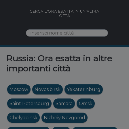
CERCA L'ORA ESATTA IN UN'ALTRA
CITTÀ
Russia: Ora esatta in altre
importanti città
Moscow
Novosibirsk
Yekaterinburg
Saint Petersburg
Samara
Omsk
Chelyabinsk
Nizhniy Novgorod