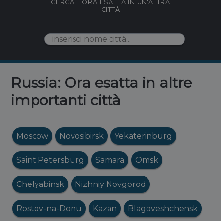
CERCA L'ORA ESATTA IN UN'ALTRA
CITTÀ
Russia: Ora esatta in altre
importanti città
Moscow
Novosibirsk
Yekaterinburg
Saint Petersburg
Samara
Omsk
Chelyabinsk
Nizhniy Novgorod
Rostov-na-Donu
Kazan
Blagoveshchensk