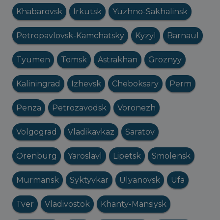
Khabarovsk
Irkutsk
Yuzhno-Sakhalinsk
Petropavlovsk-Kamchatsky
Kyzyl
Barnaul
Tyumen
Tomsk
Astrakhan
Groznyy
Kaliningrad
Izhevsk
Cheboksary
Perm
Penza
Petrozavodsk
Voronezh
Volgograd
Vladikavkaz
Saratov
Orenburg
Yaroslavl
Lipetsk
Smolensk
Murmansk
Syktyvkar
Ulyanovsk
Ufa
Tver
Vladivostok
Khanty-Mansiysk