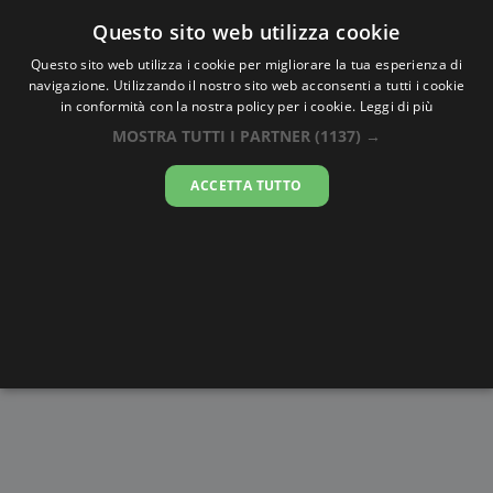
Oraesatta
.co
Questo sito web utilizza cookie
Questo sito web utilizza i cookie per migliorare la tua esperienza di
navigazione. Utilizzando il nostro sito web acconsenti a tutti i cookie
Ora Esatta
Mosca
in conformità con la nostra policy per i cookie.
Leggi di più
MOSTRA TUTTI I PARTNER
(1137) →
07:28:07
ACCETTA TUTTO
venerdì 7 agosto 2026
Alba e
Disegni da
Fasi lunari
Cronometro
Tramonto
colorare