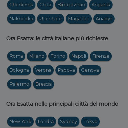
Cherkessk
Chita
Birobidzhan
Angarsk
Nakhodka
Ulan-Ude
Magadan
Anadyr
Ora Esatta: le città italiane più richieste
Roma
Milano
Torino
Napoli
Firenze
Bologna
Verona
Padova
Genova
Palermo
Brescia
Ora Esatta nelle principali ciittà del mondo
New York
Londra
Sydney
Tokyo