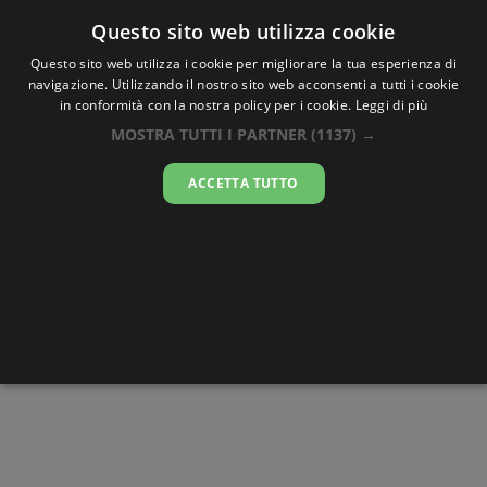
Oraesatta
.co
Questo sito web utilizza cookie
Questo sito web utilizza i cookie per migliorare la tua esperienza di
navigazione. Utilizzando il nostro sito web acconsenti a tutti i cookie
Ora Esatta
Vladikavkaz
in conformità con la nostra policy per i cookie.
Leggi di più
MOSTRA TUTTI I PARTNER
(1137) →
16:54:06
ACCETTA TUTTO
sabato 8 agosto 2026
Alba e
Disegni da
Fasi lunari
Cronometro
Tramonto
colorare