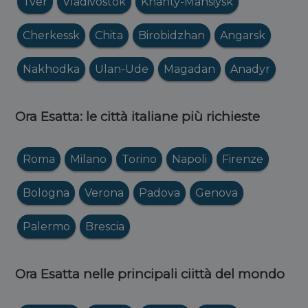
Tver
Vladivostok
Khanty-Mansiysk
Cherkessk
Chita
Birobidzhan
Angarsk
Nakhodka
Ulan-Ude
Magadan
Anadyr
Ora Esatta: le città italiane più richieste
Roma
Milano
Torino
Napoli
Firenze
Bologna
Verona
Padova
Genova
Palermo
Brescia
Ora Esatta nelle principali ciittà del mondo