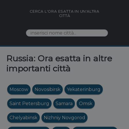
CERCA L'ORA ESATTA IN UN'ALTRA
CITTÀ
Russia: Ora esatta in altre
importanti città
Moscow
Novosibirsk
Yekaterinburg
Saint Petersburg
Samara
Omsk
Chelyabinsk
Nizhniy Novgorod