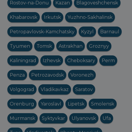
Rostov-na-Donu
Kazan
Blagoveshchensk
Khabarovsk
Irkutsk
Yuzhno-Sakhalinsk
Petropavlovsk-Kamchatsky
Kyzyl
Barnaul
Tyumen
Tomsk
Astrakhan
Groznyy
Kaliningrad
Izhevsk
Cheboksary
Perm
Penza
Petrozavodsk
Voronezh
Volgograd
Vladikavkaz
Saratov
Orenburg
Yaroslavl
Lipetsk
Smolensk
Murmansk
Syktyvkar
Ulyanovsk
Ufa