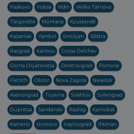
Haskovo
Vratsa
Vidin
Veliko Tărnovo
Tărgovište
Montana
Kyustendil
Kazanlak
Yambol
Smolyan
Silistra
Razgrad
Karlovo
Gotse Delchev
Gorna Oryahovitsa
Dimitrovgrad
Pomorie
Petrich
Obzor
Nova Zagora
Nesebăr
Asenovgrad
Tryavna
Svishtov
Svilengrad
Dupnitsa
Sandanski
Razlog
Karnobat
Kameno
Izvorovo
Ivaylovgrad
Ihtiman