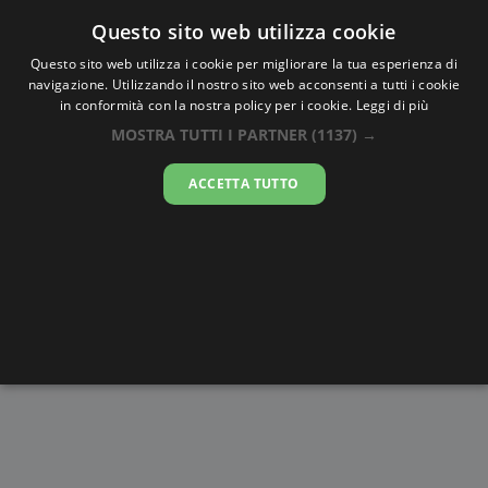
Oraesatta
.co
Questo sito web utilizza cookie
Questo sito web utilizza i cookie per migliorare la tua esperienza di
navigazione. Utilizzando il nostro sito web acconsenti a tutti i cookie
Ora Esatta
Burgas
in conformità con la nostra policy per i cookie.
Leggi di più
MOSTRA TUTTI I PARTNER
(1137) →
11:59:52
ACCETTA TUTTO
venerdì 7 agosto 2026
Alba e
Disegni da
Fasi lunari
Cronometro
Tramonto
colorare