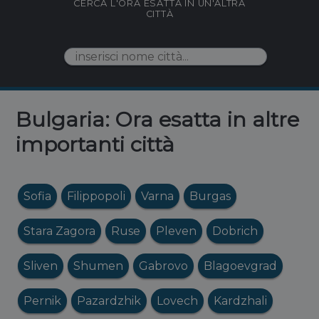
CERCA L'ORA ESATTA IN UN'ALTRA
CITTÀ
Bulgaria: Ora esatta in altre
importanti città
Sofia
Filippopoli
Varna
Burgas
Stara Zagora
Ruse
Pleven
Dobrich
Sliven
Shumen
Gabrovo
Blagoevgrad
Pernik
Pazardzhik
Lovech
Kardzhali