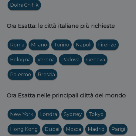
Dolni Chiflik
Ora Esatta: le città italiane più richieste
Roma
Milano
Torino
Napoli
Firenze
Bologna
Verona
Padova
Genova
Palermo
Brescia
Ora Esatta nelle principali ciittà del mondo
New York
Londra
Sydney
Tokyo
Hong Kong
Dubai
Mosca
Madrid
Parigi