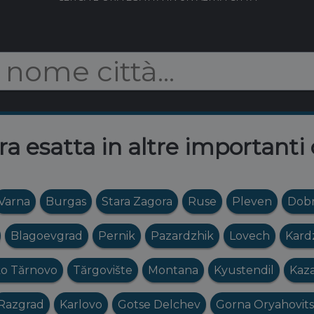
ra esatta in altre importanti 
Varna
Burgas
Stara Zagora
Ruse
Pleven
Dobr
Blagoevgrad
Pernik
Pazardzhik
Lovech
Kard
ko Tărnovo
Tărgovište
Montana
Kyustendil
Kaz
Razgrad
Karlovo
Gotse Delchev
Gorna Oryahovit