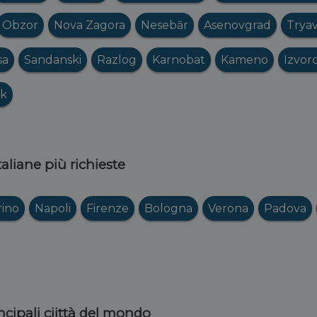
Obzor
Nova Zagora
Nesebăr
Asenovgrad
Trya
sa
Sandanski
Razlog
Karnobat
Kameno
Izvor
ik
italiane più richieste
rino
Napoli
Firenze
Bologna
Verona
Padova
ncipali ciittà del mondo