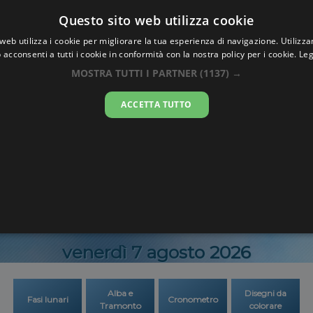
Oraesatta
Questo sito web utilizza cookie
.co
web utilizza i cookie per migliorare la tua esperienza di navigazione. Utilizza
 acconsenti a tutti i cookie in conformità con la nostra policy per i cookie.
Leg
Ora Esatta
Sliven
MOSTRA TUTTI I PARTNER
(1137) →
ACCETTA TUTTO
17:09:1
venerdì 7 agosto 2026
Alba e
Disegni da
Fasi lunari
Cronometro
Tramonto
colorare