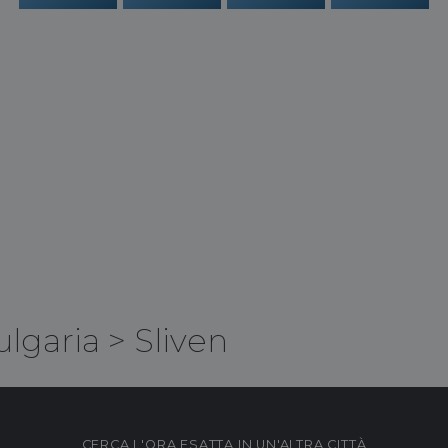
ulgaria
>
Sliven
CERCA L'ORA ESATTA IN UN'ALTRA CITTÀ