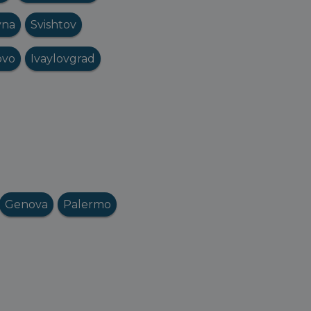
vna
Svishtov
ovo
Ivaylovgrad
Genova
Palermo