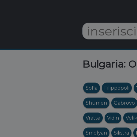
Bulgaria: O
Sofia
Filippopoli
Shumen
Gabrovo
Vratsa
Vidin
Veli
Smolyan
Silistra