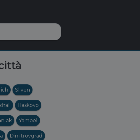
città
ich
Sliven
zhali
Haskovo
anlak
Yambol
sa
Dimitrovgrad