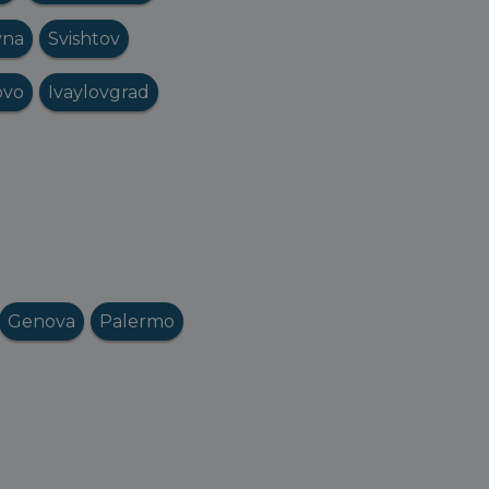
vna
Svishtov
ovo
Ivaylovgrad
Genova
Palermo