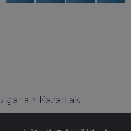
ulgaria
>
Kazanlak
CERCA L'ORA ESATTA IN UN'ALTRA CITTÀ