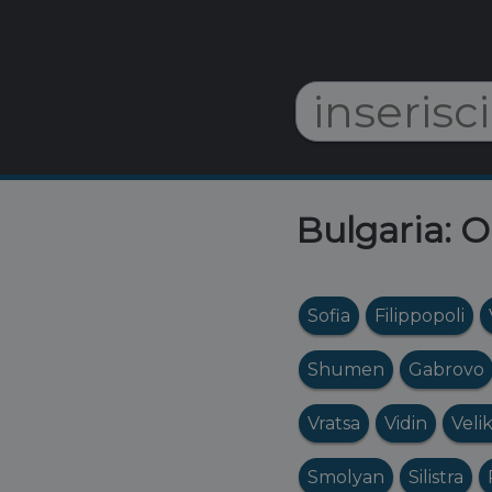
Bulgaria: O
Sofia
Filippopoli
Shumen
Gabrovo
Vratsa
Vidin
Veli
Smolyan
Silistra