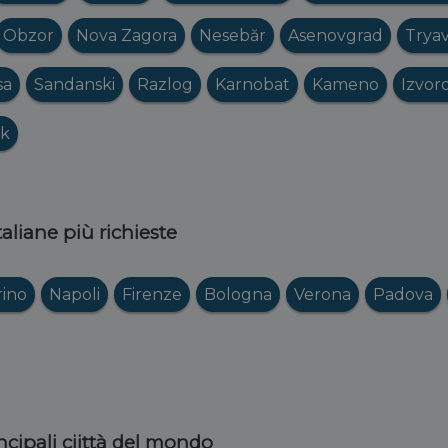
Obzor
Nova Zagora
Nesebăr
Asenovgrad
Trya
sa
Sandanski
Razlog
Karnobat
Kameno
Izvor
ik
italiane più richieste
rino
Napoli
Firenze
Bologna
Verona
Padova
ncipali ciittà del mondo