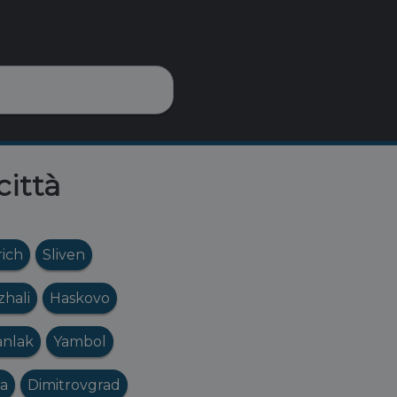
città
ich
Sliven
zhali
Haskovo
anlak
Yambol
sa
Dimitrovgrad