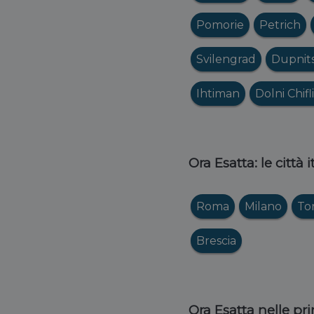
Pomorie
Petrich
Svilengrad
Dupnit
Ihtiman
Dolni Chifl
Ora Esatta: le città 
Roma
Milano
To
Brescia
Ora Esatta nelle pri