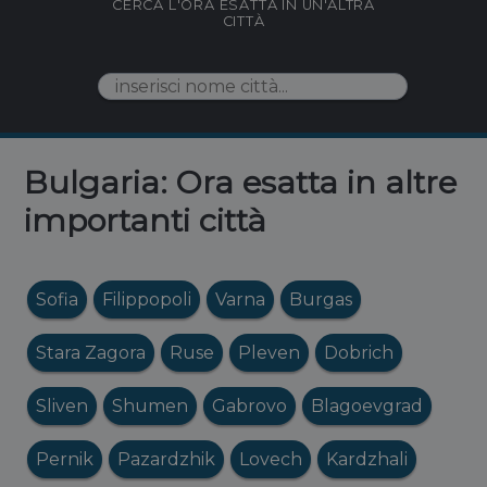
CERCA L'ORA ESATTA IN UN'ALTRA
CITTÀ
Bulgaria: Ora esatta in altre
importanti città
Sofia
Filippopoli
Varna
Burgas
Stara Zagora
Ruse
Pleven
Dobrich
Sliven
Shumen
Gabrovo
Blagoevgrad
Pernik
Pazardzhik
Lovech
Kardzhali