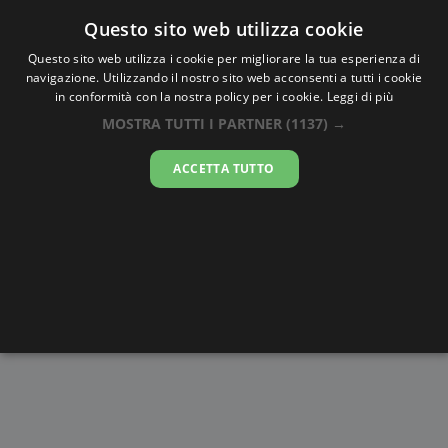
Oraesatta
.co
Questo sito web utilizza cookie
Questo sito web utilizza i cookie per migliorare la tua esperienza di
navigazione. Utilizzando il nostro sito web acconsenti a tutti i cookie
Ora Esatta
Sofia
in conformità con la nostra policy per i cookie.
Leggi di più
MOSTRA TUTTI I PARTNER
(1137) →
17:02:45
ACCETTA TUTTO
sabato 8 agosto 2026
Alba e
Disegni da
Fasi lunari
Cronometro
Tramonto
colorare