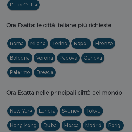
Dolni Chiflik
Ora Esatta: le città italiane più richieste
Roma
Milano
Torino
Napoli
Firenze
Bologna
Verona
Padova
Genova
Palermo
Brescia
Ora Esatta nelle principali ciittà del mondo
New York
Londra
Sydney
Tokyo
Hong Kong
Dubai
Mosca
Madrid
Parigi