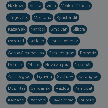
Haskovo
Vratsa
Vidin
Veliko Tărnovo
Tărgovište
Montana
Kyustendil
Kazanlak
Yambol
Smolyan
Silistra
Razgrad
Karlovo
Gotse Delchev
Gorna Oryahovitsa
Dimitrovgrad
Pomorie
Petrich
Obzor
Nova Zagora
Nesebăr
Asenovgrad
Tryavna
Svishtov
Svilengrad
Dupnitsa
Sandanski
Razlog
Karnobat
Kameno
Izvorovo
Ivaylovgrad
Ihtiman