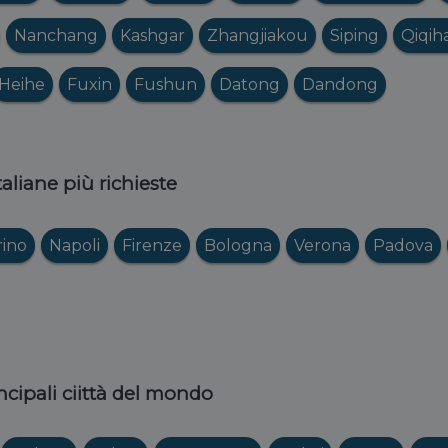
Nanchang
Kashgar
Zhangjiakou
Siping
Qiqih
Heihe
Fuxin
Fushun
Datong
Dandong
italiane più richieste
rino
Napoli
Firenze
Bologna
Verona
Padova
ncipali ciittà del mondo