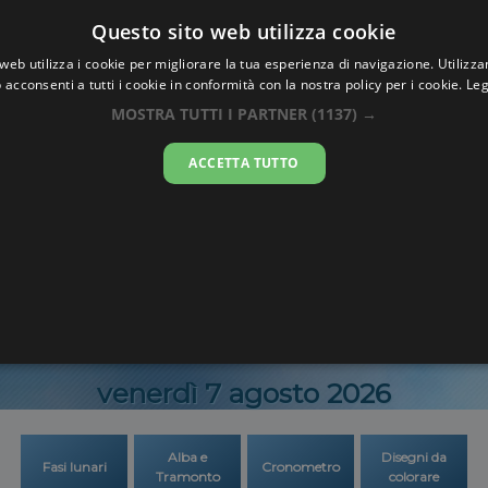
Oraesatta
Questo sito web utilizza cookie
.co
web utilizza i cookie per migliorare la tua esperienza di navigazione. Utilizza
 acconsenti a tutti i cookie in conformità con la nostra policy per i cookie.
Leg
Ora Esatta
Fuzho
MOSTRA TUTTI I PARTNER
(1137) →
ACCETTA TUTTO
02:50:1
venerdì 7 agosto 2026
Alba e
Disegni da
Fasi lunari
Cronometro
Tramonto
colorare