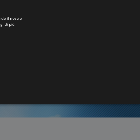
ndo il nostro
gi di più
u
2