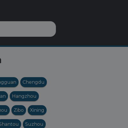
à
ngguan
Chengdu
'an
Hangzhou
hou
Zibo
Xining
Shantou
Suzhou