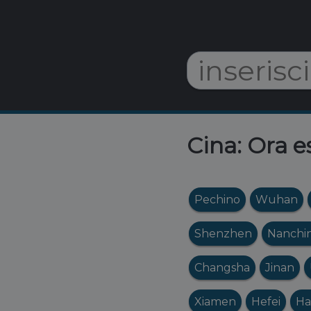
Cina: Ora e
Pechino
Wuhan
Shenzhen
Nanchi
Changsha
Jinan
Xiamen
Hefei
Ha