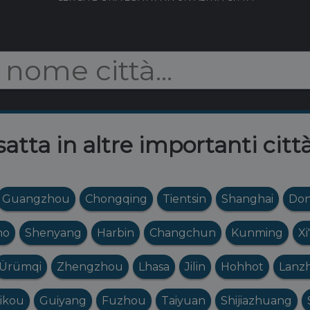
satta in altre importanti citt
Guangzhou
Chongqing
Tientsin
Shanghai
Do
no
Shenyang
Harbin
Changchun
Kunming
Xi
Ürümqi
Zhengzhou
Lhasa
Jilin
Hohhot
Lanz
ikou
Guiyang
Fuzhou
Taiyuan
Shijiazhuang