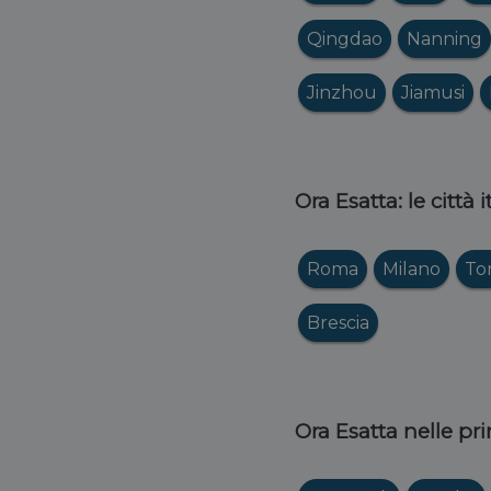
Qingdao
Nanning
Jinzhou
Jiamusi
Ora Esatta: le città 
Roma
Milano
To
Brescia
Ora Esatta nelle pri