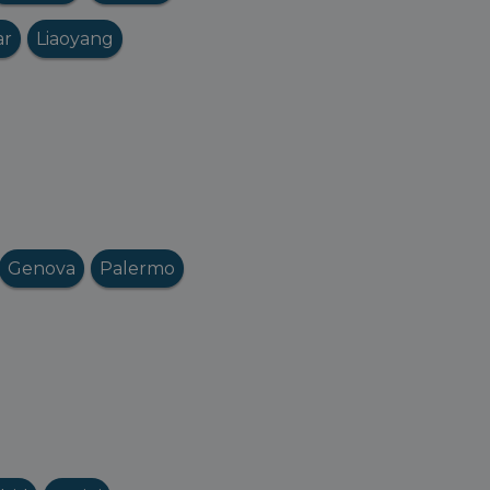
ar
Liaoyang
Genova
Palermo