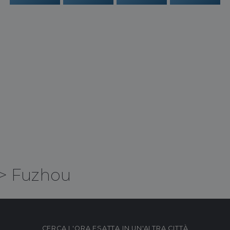
>
Fuzhou
CERCA L'ORA ESATTA IN UN'ALTRA CITTÀ