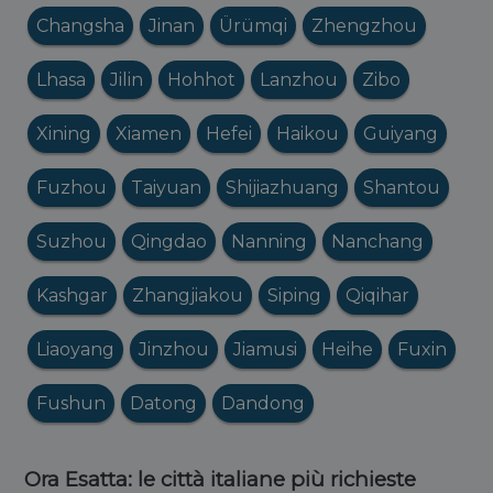
Changsha
Jinan
Ürümqi
Zhengzhou
Lhasa
Jilin
Hohhot
Lanzhou
Zibo
Xining
Xiamen
Hefei
Haikou
Guiyang
Fuzhou
Taiyuan
Shijiazhuang
Shantou
Suzhou
Qingdao
Nanning
Nanchang
Kashgar
Zhangjiakou
Siping
Qiqihar
Liaoyang
Jinzhou
Jiamusi
Heihe
Fuxin
Fushun
Datong
Dandong
Ora Esatta: le città italiane più richieste