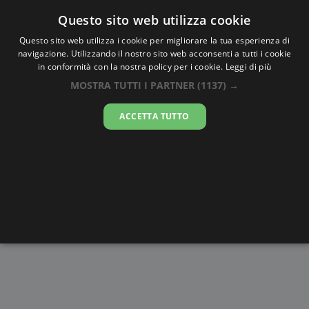
Oraesatta
.co
Questo sito web utilizza cookie
Questo sito web utilizza i cookie per migliorare la tua esperienza di
navigazione. Utilizzando il nostro sito web acconsenti a tutti i cookie
Ora Esatta
Shijiazhuang
in conformità con la nostra policy per i cookie.
Leggi di più
MOSTRA TUTTI I PARTNER
(1137) →
18:55:16
ACCETTA TUTTO
venerdì 7 agosto 2026
Alba e
Disegni da
Fasi lunari
Cronometro
Tramonto
colorare