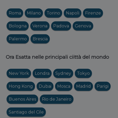
Roma
Milano
Torino
Napoli
Firenze
Bologna
Verona
Padova
Genova
Palermo
Brescia
Ora Esatta nelle principali ciittà del mondo
New York
Londra
Sydney
Tokyo
Hong Kong
Dubai
Mosca
Madrid
Parigi
Buenos Aires
Rio de Janeiro
Santiago del Cile