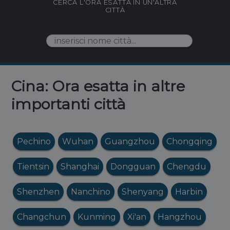
CERCA L'ORA ESATTA IN UN'ALTRA
CITTÀ
Cina: Ora esatta in altre
importanti città
Pechino
Wuhan
Guangzhou
Chongqing
Tientsin
Shanghai
Dongguan
Chengdu
Shenzhen
Nanchino
Shenyang
Harbin
Changchun
Kunming
Xi'an
Hangzhou