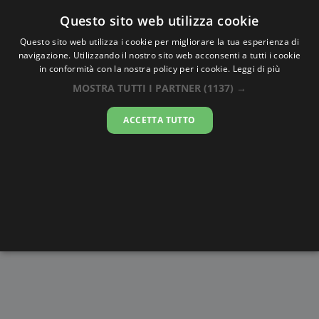
Oraesatta
.co
Questo sito web utilizza cookie
Questo sito web utilizza i cookie per migliorare la tua esperienza di
navigazione. Utilizzando il nostro sito web acconsenti a tutti i cookie
Ora Esatta
Canton
in conformità con la nostra policy per i cookie.
Leggi di più
MOSTRA TUTTI I PARTNER
(1137) →
09:13:20
ACCETTA TUTTO
giovedì 6 agosto 2026
Alba e
Disegni da
Fasi lunari
Cronometro
Tramonto
colorare