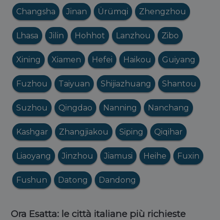
Changsha
Jinan
Ürümqi
Zhengzhou
Lhasa
Jilin
Hohhot
Lanzhou
Zibo
Xining
Xiamen
Hefei
Haikou
Guiyang
Fuzhou
Taiyuan
Shijiazhuang
Shantou
Suzhou
Qingdao
Nanning
Nanchang
Kashgar
Zhangjiakou
Siping
Qiqihar
Liaoyang
Jinzhou
Jiamusi
Heihe
Fuxin
Fushun
Datong
Dandong
Ora Esatta: le città italiane più richieste