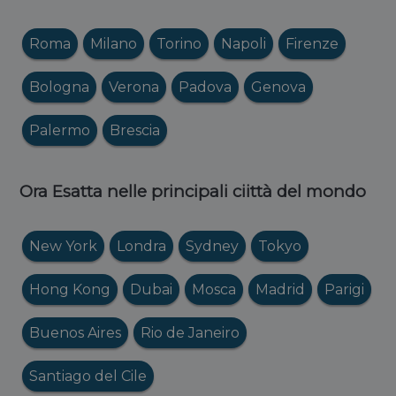
Roma
Milano
Torino
Napoli
Firenze
Bologna
Verona
Padova
Genova
Palermo
Brescia
Ora Esatta nelle principali ciittà del mondo
New York
Londra
Sydney
Tokyo
Hong Kong
Dubai
Mosca
Madrid
Parigi
Buenos Aires
Rio de Janeiro
Santiago del Cile