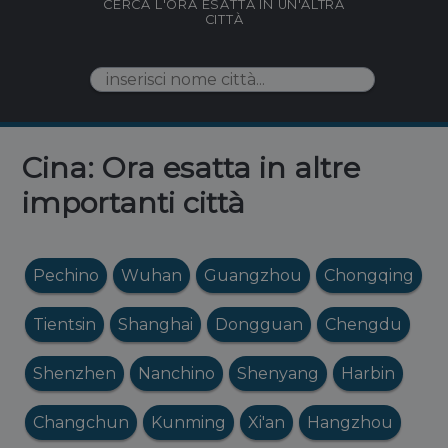
CERCA L'ORA ESATTA IN UN'ALTRA
CITTÀ
Cina: Ora esatta in altre
importanti città
Pechino
Wuhan
Guangzhou
Chongqing
Tientsin
Shanghai
Dongguan
Chengdu
Shenzhen
Nanchino
Shenyang
Harbin
Changchun
Kunming
Xi'an
Hangzhou