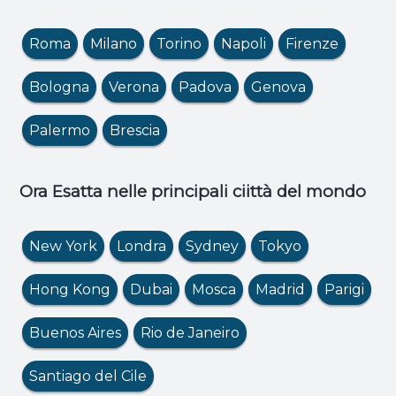
Roma
Milano
Torino
Napoli
Firenze
Bologna
Verona
Padova
Genova
Palermo
Brescia
Ora Esatta nelle principali ciittà del mondo
New York
Londra
Sydney
Tokyo
Hong Kong
Dubai
Mosca
Madrid
Parigi
Buenos Aires
Rio de Janeiro
Santiago del Cile