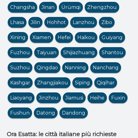
Changsha
Jinan
Ürümqi
Zhengzhou
Lhasa
Jilin
Hohhot
Lanzhou
Zibo
Xining
Xiamen
Hefei
Haikou
Guiyang
Fuzhou
Taiyuan
Shijiazhuang
Shantou
Suzhou
Qingdao
Nanning
Nanchang
Kashgar
Zhangjiakou
Siping
Qiqihar
Liaoyang
Jinzhou
Jiamusi
Heihe
Fuxin
Fushun
Datong
Dandong
Ora Esatta: le città italiane più richieste