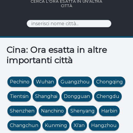
CERCA L'ORA ESATTA IN UN'ALTRA
CITTÀ
Cina: Ora esatta in altre
importanti città
Pechino
Wuhan
Guangzhou
Chongqing
Tientsin
Shanghai
Dongguan
Chengdu
Shenzhen
Nanchino
Shenyang
Harbin
Changchun
Kunming
Xi'an
Hangzhou