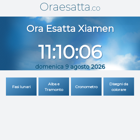
Oraesatta
.co
Ora Esatta
Xiamen
11:10:06
domenica 9 agosto 2026
Alba e
Disegni da
Fasi lunari
Cronometro
Tramonto
colorare