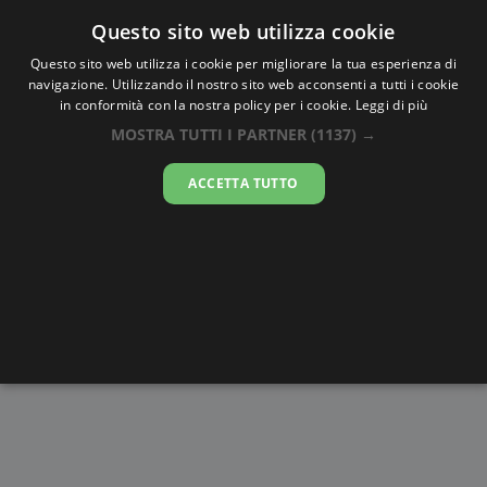
Oraesatta
.co
Questo sito web utilizza cookie
Questo sito web utilizza i cookie per migliorare la tua esperienza di
navigazione. Utilizzando il nostro sito web acconsenti a tutti i cookie
Ora Esatta
Mamoutzou
in conformità con la nostra policy per i cookie.
Leggi di più
MOSTRA TUTTI I PARTNER
(1137) →
23:20:09
ACCETTA TUTTO
giovedì 6 agosto 2026
Alba e
Disegni da
Fasi lunari
Cronometro
Tramonto
colorare