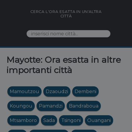
CERCA L'ORA ESATTA IN UN'ALTRA
CITTÀ
Mayotte: Ora esatta in altre
importanti città
Mamoutzou
Dzaoudzi
Dembeni
Koungou
Pamandzi
Bandraboua
Mtsamboro
Sada
Tsingoni
Ouangani