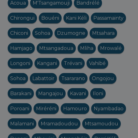
Acoua
M'Tsangamouji
Bandrélé
Chirongui
Bouéni
Kani Kéli
Passamainty
Chiconi
Sohoa
Dzumogne
Mtsahara
Hamjago
Mtsangadoua
Mliha
Mrowalé
Longoni
Kangani
Trévani
Vahibé
Sohoa
Labattoir
Tsararano
Ongojou
Barakani
Mangajou
Kavani
Iloni
Poroani
Miréréni
Hamouro
Nyambadao
Malamani
Mramadoudou
Mtsamoudou