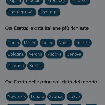
Dapani
Mbouini
Mronabéja
Passi Kéli
Choungui Kéli
Choungui
Ora Esatta: le città italiane più richieste
Roma
Milano
Torino
Napoli
Firenze
Bologna
Verona
Padova
Genova
Palermo
Brescia
Ora Esatta nelle principali ciittà del mondo
New York
Londra
Sydney
Tokyo