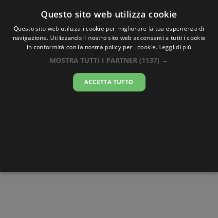
Oraesatta
.co
Questo sito web utilizza cookie
Questo sito web utilizza i cookie per migliorare la tua esperienza di
navigazione. Utilizzando il nostro sito web acconsenti a tutti i cookie
Ora Esatta
Tsararano
in conformità con la nostra policy per i cookie.
Leggi di più
MOSTRA TUTTI I PARTNER
(1137) →
16:25:13
ACCETTA TUTTO
sabato 8 agosto 2026
Alba e
Disegni da
Fasi lunari
Cronometro
Tramonto
colorare