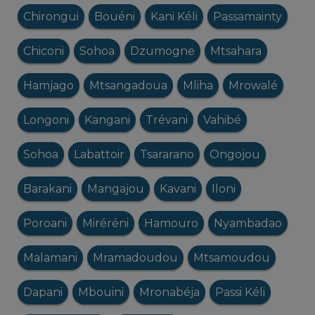
Chirongui
Bouéni
Kani Kéli
Passamainty
Chiconi
Sohoa
Dzumogne
Mtsahara
Hamjago
Mtsangadoua
Mliha
Mrowalé
Longoni
Kangani
Trévani
Vahibé
Sohoa
Labattoir
Tsararano
Ongojou
Barakani
Mangajou
Kavani
Iloni
Poroani
Miréréni
Hamouro
Nyambadao
Malamani
Mramadoudou
Mtsamoudou
Dapani
Mbouini
Mronabéja
Passi Kéli