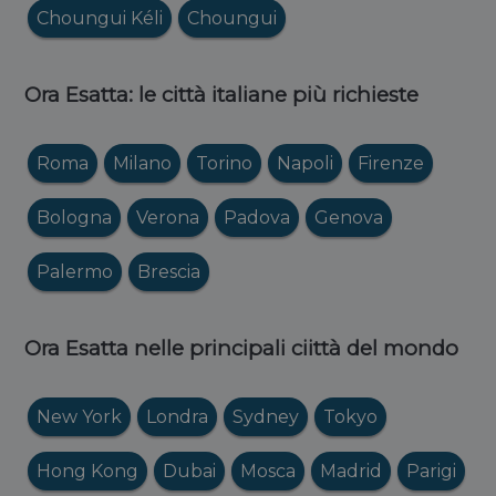
Choungui Kéli
Choungui
Ora Esatta: le città italiane più richieste
Roma
Milano
Torino
Napoli
Firenze
Bologna
Verona
Padova
Genova
Palermo
Brescia
Ora Esatta nelle principali ciittà del mondo
New York
Londra
Sydney
Tokyo
Hong Kong
Dubai
Mosca
Madrid
Parigi