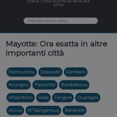
CERCA L'ORA ESATTA IN UN'ALTRA
CITTÀ
Mayotte: Ora esatta in altre
importanti città
Mamoutzou
Dzaoudzi
Dembeni
Koungou
Pamandzi
Bandraboua
Mtsamboro
Sada
Tsingoni
Ouangani
Acoua
M'Tsangamouji
Bandrélé