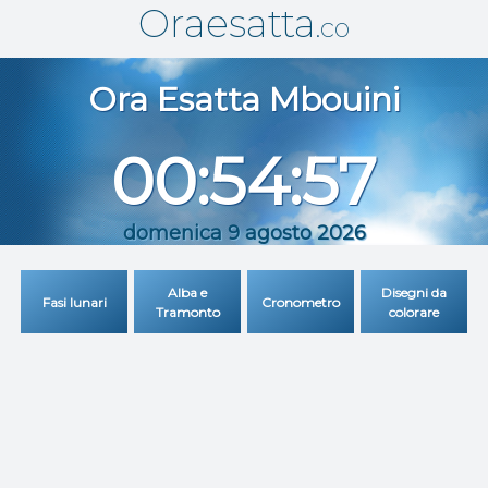
Oraesatta
.co
Ora Esatta
Mbouini
00:54:57
domenica 9 agosto 2026
Alba e
Disegni da
Fasi lunari
Cronometro
Tramonto
colorare