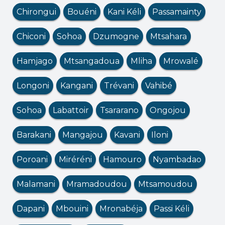
Chirongui
Bouéni
Kani Kéli
Passamainty
Chiconi
Sohoa
Dzumogne
Mtsahara
Hamjago
Mtsangadoua
Mliha
Mrowalé
Longoni
Kangani
Trévani
Vahibé
Sohoa
Labattoir
Tsararano
Ongojou
Barakani
Mangajou
Kavani
Iloni
Poroani
Miréréni
Hamouro
Nyambadao
Malamani
Mramadoudou
Mtsamoudou
Dapani
Mbouini
Mronabéja
Passi Kéli