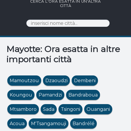
CERCA L'ORA ESATTA IN UN'ALTRA
CITTÀ
Mayotte: Ora esatta in altre
importanti città
Mamoutzou
Dzaoudzi
Dembeni
Koungou
Pamandzi
Bandraboua
Mtsamboro
Sada
Tsingoni
Ouangani
Acoua
M'Tsangamouji
Bandrélé