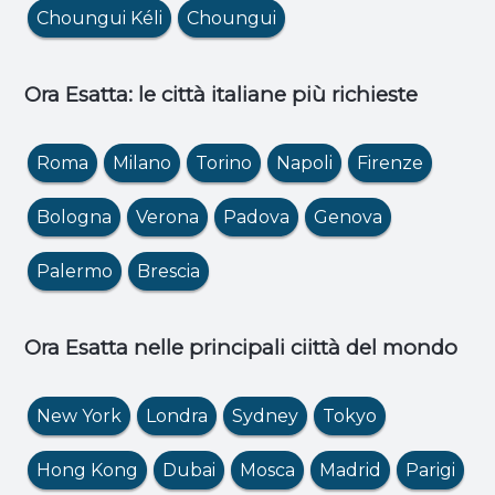
Choungui Kéli
Choungui
Ora Esatta: le città italiane più richieste
Roma
Milano
Torino
Napoli
Firenze
Bologna
Verona
Padova
Genova
Palermo
Brescia
Ora Esatta nelle principali ciittà del mondo
New York
Londra
Sydney
Tokyo
Hong Kong
Dubai
Mosca
Madrid
Parigi