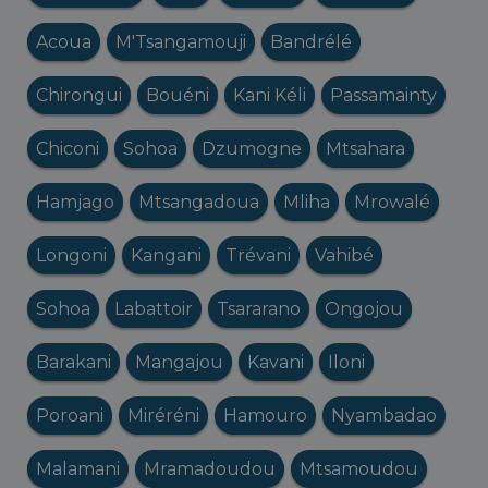
Acoua
M'Tsangamouji
Bandrélé
Chirongui
Bouéni
Kani Kéli
Passamainty
Chiconi
Sohoa
Dzumogne
Mtsahara
Hamjago
Mtsangadoua
Mliha
Mrowalé
Longoni
Kangani
Trévani
Vahibé
Sohoa
Labattoir
Tsararano
Ongojou
Barakani
Mangajou
Kavani
Iloni
Poroani
Miréréni
Hamouro
Nyambadao
Malamani
Mramadoudou
Mtsamoudou