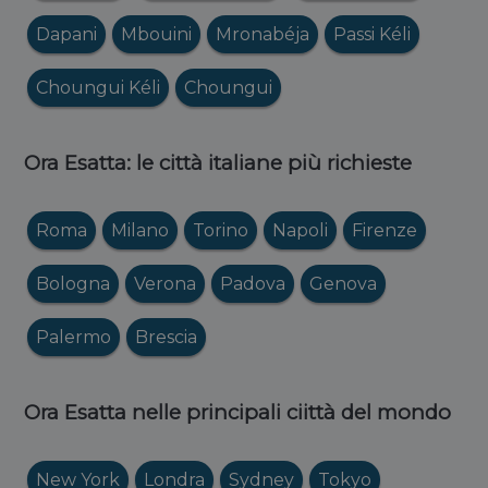
Dapani
Mbouini
Mronabéja
Passi Kéli
Choungui Kéli
Choungui
Ora Esatta: le città italiane più richieste
Roma
Milano
Torino
Napoli
Firenze
Bologna
Verona
Padova
Genova
Palermo
Brescia
Ora Esatta nelle principali ciittà del mondo
New York
Londra
Sydney
Tokyo