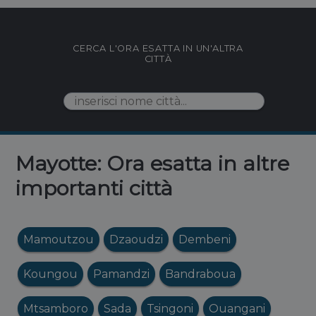
CERCA L'ORA ESATTA IN UN'ALTRA
CITTÀ
Mayotte: Ora esatta in altre
importanti città
Mamoutzou
Dzaoudzi
Dembeni
Koungou
Pamandzi
Bandraboua
Mtsamboro
Sada
Tsingoni
Ouangani