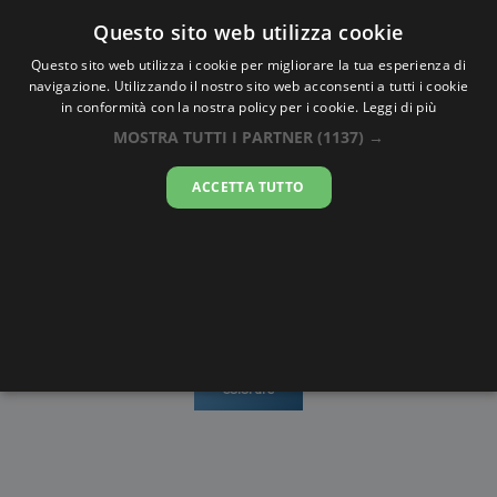
Oraesatta
.co
Questo sito web utilizza cookie
Questo sito web utilizza i cookie per migliorare la tua esperienza di
navigazione. Utilizzando il nostro sito web acconsenti a tutti i cookie
Ora Esatta
Sada
in conformità con la nostra policy per i cookie.
Leggi di più
MOSTRA TUTTI I PARTNER
(1137) →
16:25:44
ACCETTA TUTTO
domenica 9 agosto 2026
Mappe e
Alba e
Calendari
Cronometro
stradario
Tramonto
Disegni da
colorare