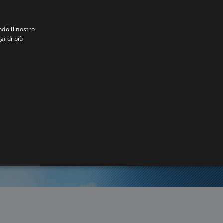
ndo il nostro
gi di più
o
0