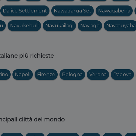
Dalice Settlement
Nawaqarua Set
Nawaqabena
vu
Navukebuli
Navukailagi
Naviago
Navatuyaba
italiane più richieste
rino
Napoli
Firenze
Bologna
Verona
Padova
ncipali ciittà del mondo