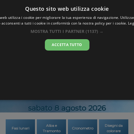
Oraesatta
Questo sito web utilizza cookie
.co
web utilizza i cookie per migliorare la tua esperienza di navigazione. Utilizza
 acconsenti a tutti i cookie in conformità con la nostra policy per i cookie.
Leg
Ora Esatta
Naviag
MOSTRA TUTTI I PARTNER
(1137) →
ACCETTA TUTTO
03:23:2
sabato 8 agosto 2026
Alba e
Disegni da
Fasi lunari
Cronometro
Tramonto
colorare