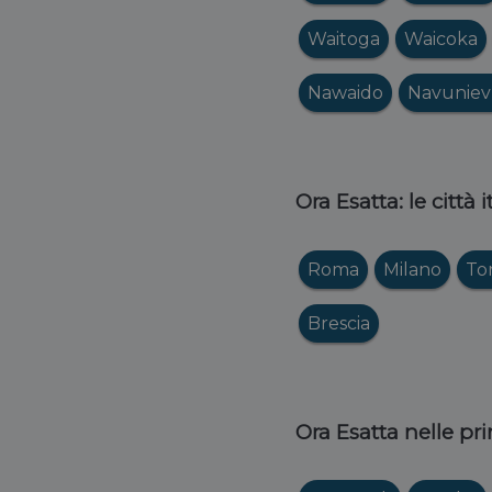
Waitoga
Waicoka
Nawaido
Navunie
Ora Esatta: le città 
Roma
Milano
To
Brescia
Ora Esatta nelle pri