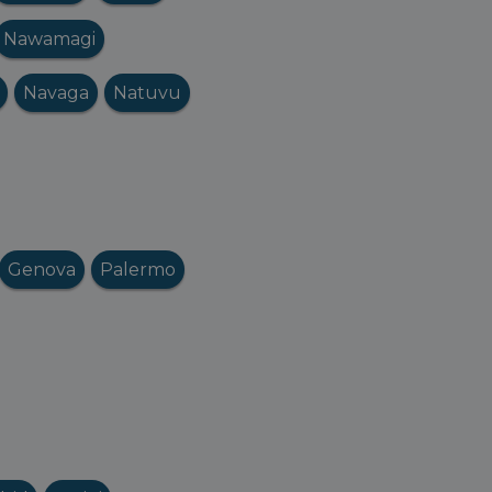
Nawamagi
Navaga
Natuvu
Genova
Palermo