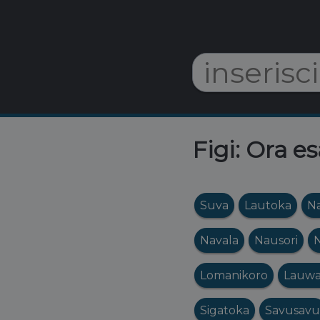
Figi: Ora es
Suva
Lautoka
Na
Navala
Nausori
Lomanikoro
Lauwa
Sigatoka
Savusavu