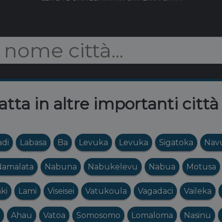
atta in altre importanti città
di
Labasa
Ba
Levuka
Levuka
Sigatoka
Nav
Namalata
Nabuna
Nabukelevu
Nabua
Motusa
ki
Lami
Viseisei
Vatukoula
Vagadaci
Vaileka
Ahau
Vatoa
Somosomo
Lomaloma
Nasinu