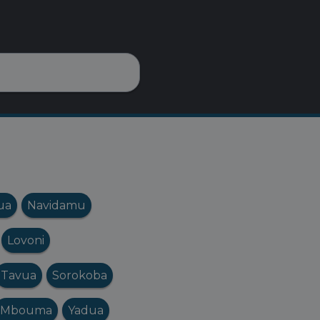
ua
Navidamu
Lovoni
Tavua
Sorokoba
Mbouma
Yadua