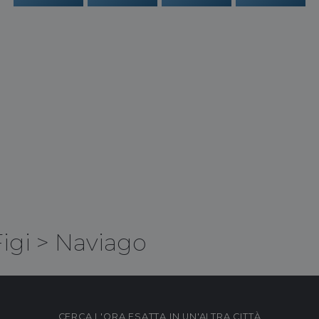
igi
>
Naviago
CERCA L'ORA ESATTA IN UN'ALTRA CITTÀ