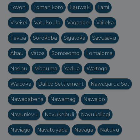
Lovoni
Lomanikoro
Lauwaki
Lami
Viseisei
Vatukoula
Vagadaci
Vaileka
Tavua
Sorokoba
Sigatoka
Savusavu
Ahau
Vatoa
Somosomo
Lomaloma
Nasinu
Mbouma
Yadua
Waitoga
Waicoka
Dalice Settlement
Nawaqarua Set
Nawaqabena
Nawamagi
Nawaido
Navunievu
Navukebuli
Navukailagi
Naviago
Navatuyaba
Navaga
Natuvu