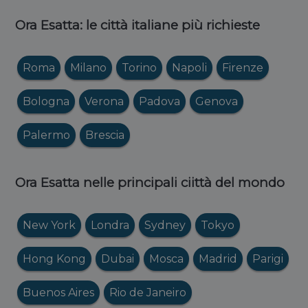
Ora Esatta: le città italiane più richieste
Roma
Milano
Torino
Napoli
Firenze
Bologna
Verona
Padova
Genova
Palermo
Brescia
Ora Esatta nelle principali ciittà del mondo
New York
Londra
Sydney
Tokyo
Hong Kong
Dubai
Mosca
Madrid
Parigi
Buenos Aires
Rio de Janeiro