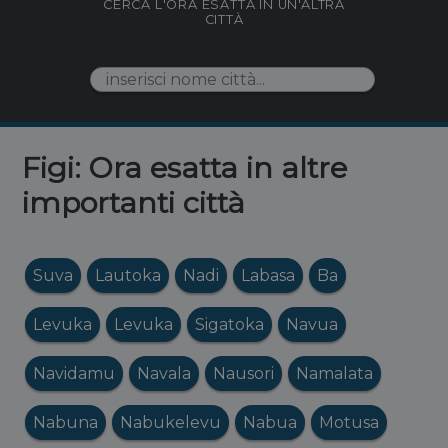
CERCA L'ORA ESATTA IN UN'ALTRA
CITTÀ
Figi: Ora esatta in altre
importanti città
Suva
Lautoka
Nadi
Labasa
Ba
Levuka
Levuka
Sigatoka
Navua
Navidamu
Navala
Nausori
Namalata
Nabuna
Nabukelevu
Nabua
Motusa