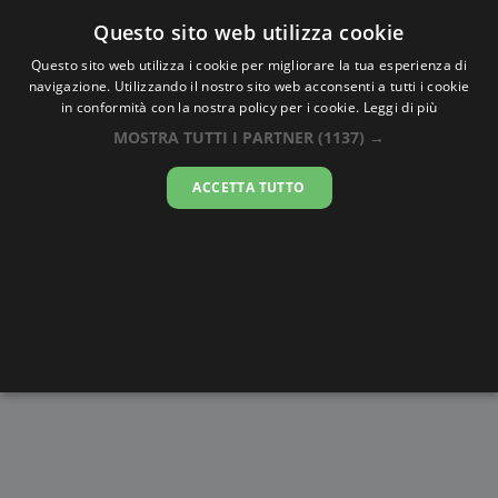
Oraesatta
.co
Questo sito web utilizza cookie
Questo sito web utilizza i cookie per migliorare la tua esperienza di
navigazione. Utilizzando il nostro sito web acconsenti a tutti i cookie
Ora Esatta
Nawaido
in conformità con la nostra policy per i cookie.
Leggi di più
MOSTRA TUTTI I PARTNER
(1137) →
17:53:32
ACCETTA TUTTO
sabato 8 agosto 2026
Alba e
Disegni da
Fasi lunari
Cronometro
Tramonto
colorare