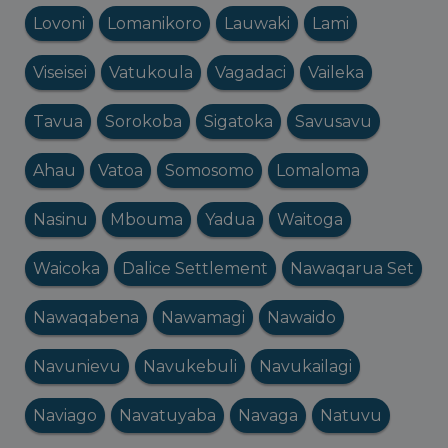
Lovoni
Lomanikoro
Lauwaki
Lami
Viseisei
Vatukoula
Vagadaci
Vaileka
Tavua
Sorokoba
Sigatoka
Savusavu
Ahau
Vatoa
Somosomo
Lomaloma
Nasinu
Mbouma
Yadua
Waitoga
Waicoka
Dalice Settlement
Nawaqarua Set
Nawaqabena
Nawamagi
Nawaido
Navunievu
Navukebuli
Navukailagi
Naviago
Navatuyaba
Navaga
Natuvu