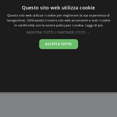
Oraesatta
.co
Questo sito web utilizza cookie
Questo sito web utilizza i cookie per migliorare la tua esperienza di
navigazione. Utilizzando il nostro sito web acconsenti a tutti i cookie
Ora Esatta
Sigatoka
in conformità con la nostra policy per i cookie.
Leggi di più
MOSTRA TUTTI I PARTNER
(1137) →
07:27:46
ACCETTA TUTTO
sabato 8 agosto 2026
Alba e
Disegni da
Fasi lunari
Cronometro
Tramonto
colorare