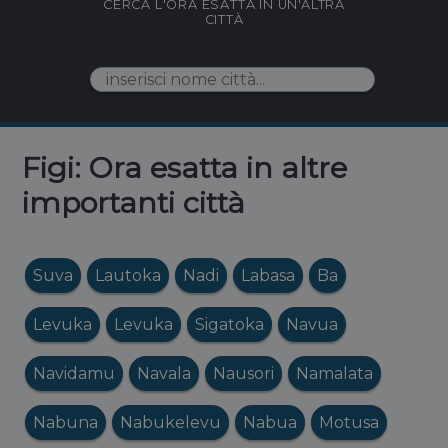
CERCA L'ORA ESATTA IN UN'ALTRA
CITTÀ
Figi: Ora esatta in altre
importanti città
Suva
Lautoka
Nadi
Labasa
Ba
Levuka
Levuka
Sigatoka
Navua
Navidamu
Navala
Nausori
Namalata
Nabuna
Nabukelevu
Nabua
Motusa