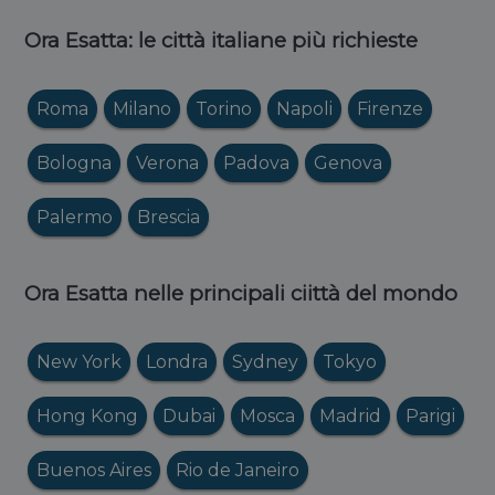
Ora Esatta: le città italiane più richieste
Roma
Milano
Torino
Napoli
Firenze
Bologna
Verona
Padova
Genova
Palermo
Brescia
Ora Esatta nelle principali ciittà del mondo
New York
Londra
Sydney
Tokyo
Hong Kong
Dubai
Mosca
Madrid
Parigi
Buenos Aires
Rio de Janeiro