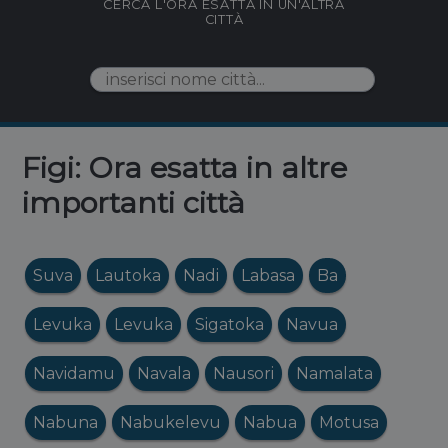
CERCA L'ORA ESATTA IN UN'ALTRA
CITTÀ
Figi: Ora esatta in altre
importanti città
Suva
Lautoka
Nadi
Labasa
Ba
Levuka
Levuka
Sigatoka
Navua
Navidamu
Navala
Nausori
Namalata
Nabuna
Nabukelevu
Nabua
Motusa