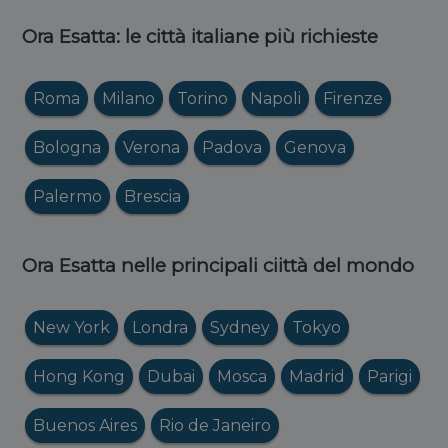
Ora Esatta: le città italiane più richieste
Roma
Milano
Torino
Napoli
Firenze
Bologna
Verona
Padova
Genova
Palermo
Brescia
Ora Esatta nelle principali ciittà del mondo
New York
Londra
Sydney
Tokyo
Hong Kong
Dubai
Mosca
Madrid
Parigi
Buenos Aires
Rio de Janeiro