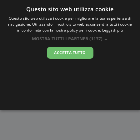
Oraesatta
.co
Questo sito web utilizza cookie
Questo sito web utilizza i cookie per migliorare la tua esperienza di
navigazione. Utilizzando il nostro sito web acconsenti a tutti i cookie
Ora Esatta
Navua
in conformità con la nostra policy per i cookie.
Leggi di più
MOSTRA TUTTI I PARTNER
(1137) →
15:51:39
ACCETTA TUTTO
venerdì 7 agosto 2026
Alba e
Disegni da
Fasi lunari
Cronometro
Tramonto
colorare