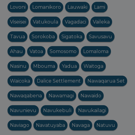
Lovoni
Lomanikoro
Lauwaki
Lami
Viseisei
Vatukoula
Vagadaci
Vaileka
Tavua
Sorokoba
Sigatoka
Savusavu
Ahau
Vatoa
Somosomo
Lomaloma
Nasinu
Mbouma
Yadua
Waitoga
Waicoka
Dalice Settlement
Nawaqarua Set
Nawaqabena
Nawamagi
Nawaido
Navunievu
Navukebuli
Navukailagi
Naviago
Navatuyaba
Navaga
Natuvu