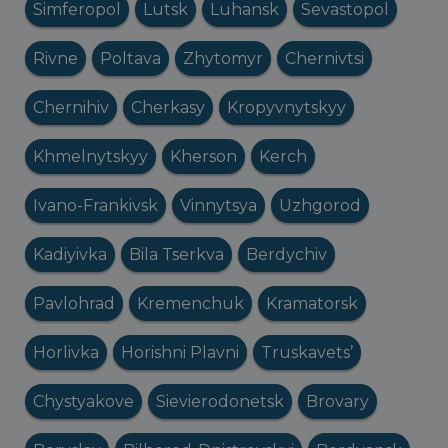
Simferopol
Lutsk
Luhansk
Sevastopol
Rivne
Poltava
Zhytomyr
Chernivtsi
Chernihiv
Cherkasy
Kropyvnytskyy
Khmelnytskyy
Kherson
Kerch
Ivano-Frankivsk
Vinnytsya
Uzhgorod
Kadiyivka
Bila Tserkva
Berdychiv
Pavlohrad
Kremenchuk
Kramatorsk
Horlivka
Horishni Plavni
Truskavets’
Chystyakove
Sievierodonetsk
Brovary