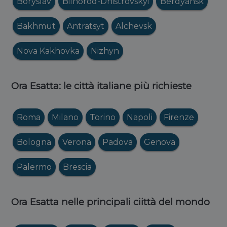
Boryslav
Bilhorod-Dnistrovskyi
Berdyansk
Bakhmut
Antratsyt
Alchevsk
Nova Kakhovka
Nizhyn
Ora Esatta: le città italiane più richieste
Roma
Milano
Torino
Napoli
Firenze
Bologna
Verona
Padova
Genova
Palermo
Brescia
Ora Esatta nelle principali ciittà del mondo