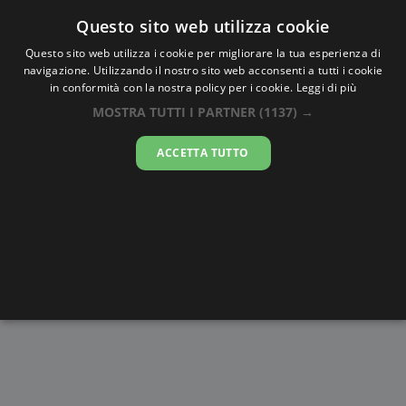
Oraesatta
.co
Questo sito web utilizza cookie
Questo sito web utilizza i cookie per migliorare la tua esperienza di
navigazione. Utilizzando il nostro sito web acconsenti a tutti i cookie
Ora Esatta
Bila Cerkva
in conformità con la nostra policy per i cookie.
Leggi di più
MOSTRA TUTTI I PARTNER
(1137) →
17:12:55
ACCETTA TUTTO
sabato 8 agosto 2026
Alba e
Disegni da
Fasi lunari
Cronometro
Tramonto
colorare