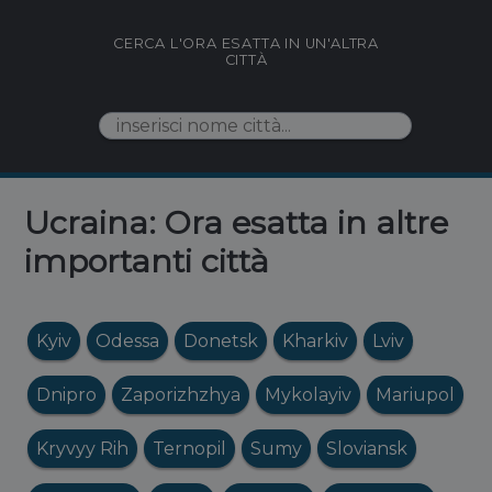
CERCA L'ORA ESATTA IN UN'ALTRA
CITTÀ
Ucraina: Ora esatta in altre
importanti città
Kyiv
Odessa
Donetsk
Kharkiv
Lviv
Dnipro
Zaporizhzhya
Mykolayiv
Mariupol
Kryvyy Rih
Ternopil
Sumy
Sloviansk