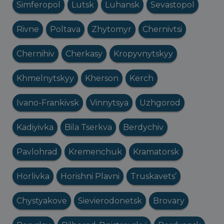
Simferopol
Lutsk
Luhansk
Sevastopol
Rivne
Poltava
Zhytomyr
Chernivtsi
Chernihiv
Cherkasy
Kropyvnytskyy
Khmelnytskyy
Kherson
Kerch
Ivano-Frankivsk
Vinnytsya
Uzhgorod
Kadiyivka
Bila Tserkva
Berdychiv
Pavlohrad
Kremenchuk
Kramatorsk
Horlivka
Horishni Plavni
Truskavets’
Chystyakove
Sievierodonetsk
Brovary