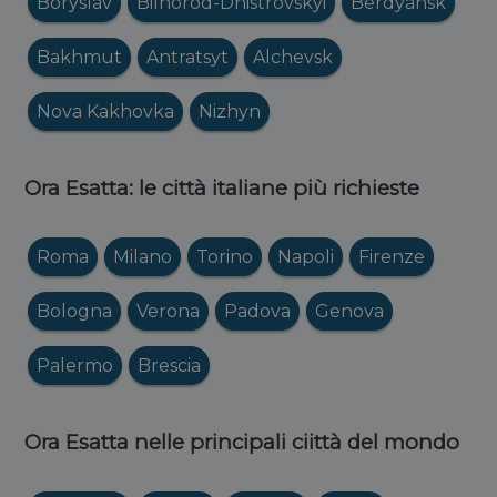
Boryslav
Bilhorod-Dnistrovskyi
Berdyansk
Bakhmut
Antratsyt
Alchevsk
Nova Kakhovka
Nizhyn
Ora Esatta: le città italiane più richieste
Roma
Milano
Torino
Napoli
Firenze
Bologna
Verona
Padova
Genova
Palermo
Brescia
Ora Esatta nelle principali ciittà del mondo