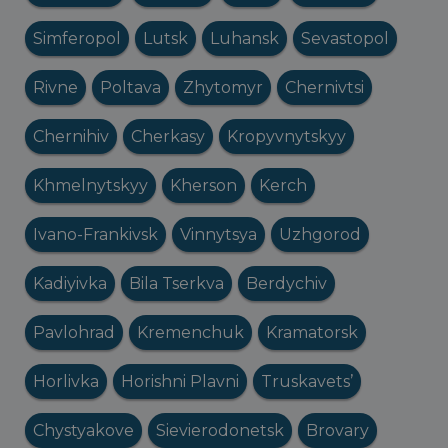
Simferopol
Lutsk
Luhansk
Sevastopol
Rivne
Poltava
Zhytomyr
Chernivtsi
Chernihiv
Cherkasy
Kropyvnytskyy
Khmelnytskyy
Kherson
Kerch
Ivano-Frankivsk
Vinnytsya
Uzhgorod
Kadiyivka
Bila Tserkva
Berdychiv
Pavlohrad
Kremenchuk
Kramatorsk
Horlivka
Horishni Plavni
Truskavets’
Chystyakove
Sievierodonetsk
Brovary