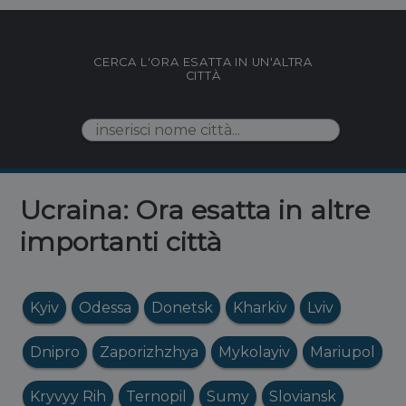
CERCA L'ORA ESATTA IN UN'ALTRA
CITTÀ
Ucraina: Ora esatta in altre
importanti città
Kyiv
Odessa
Donetsk
Kharkiv
Lviv
Dnipro
Zaporizhzhya
Mykolayiv
Mariupol
Kryvyy Rih
Ternopil
Sumy
Sloviansk