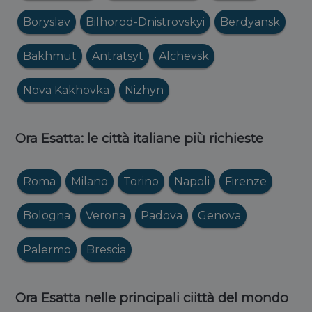
Boryslav
Bilhorod-Dnistrovskyi
Berdyansk
Bakhmut
Antratsyt
Alchevsk
Nova Kakhovka
Nizhyn
Ora Esatta: le città italiane più richieste
Roma
Milano
Torino
Napoli
Firenze
Bologna
Verona
Padova
Genova
Palermo
Brescia
Ora Esatta nelle principali ciittà del mondo