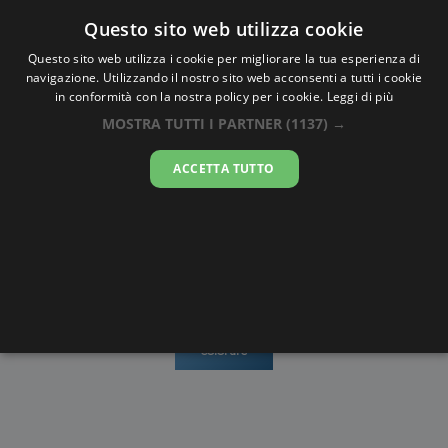
Oraesatta
.co
Questo sito web utilizza cookie
Questo sito web utilizza i cookie per migliorare la tua esperienza di
navigazione. Utilizzando il nostro sito web acconsenti a tutti i cookie
Ora Esatta
Slovjansk
in conformità con la nostra policy per i cookie.
Leggi di più
MOSTRA TUTTI I PARTNER
(1137) →
18:51:14
ACCETTA TUTTO
domenica 9 agosto 2026
Mappe e
Alba e
Calendari
Cronometro
stradario
Tramonto
Disegni da
colorare