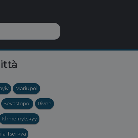
ittà
ayiv
Mariupol
Sevastopol
Rivne
Khmelnytskyy
ila Tserkva