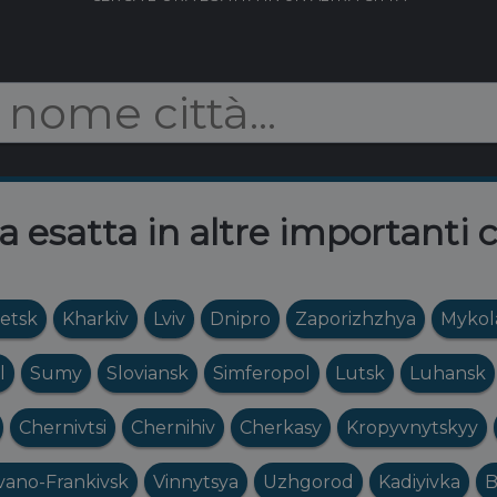
a esatta in altre importanti c
etsk
Kharkiv
Lviv
Dnipro
Zaporizhzhya
Mykol
l
Sumy
Sloviansk
Simferopol
Lutsk
Luhansk
Chernivtsi
Chernihiv
Cherkasy
Kropyvnytskyy
vano-Frankivsk
Vinnytsya
Uzhgorod
Kadiyivka
B