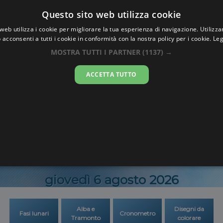
Oraesatta
Questo sito web utilizza cookie
.co
web utilizza i cookie per migliorare la tua esperienza di navigazione. Utilizza
 acconsenti a tutti i cookie in conformità con la nostra policy per i cookie.
Leg
Ora Esatta
Černihi
MOSTRA TUTTI I PARTNER
(1137) →
ACCETTA TUTTO
21:40:1
giovedì 6 agosto 2026
Alba e
Disegni da
Fasi lunari
Cronometro
Tramonto
colorare