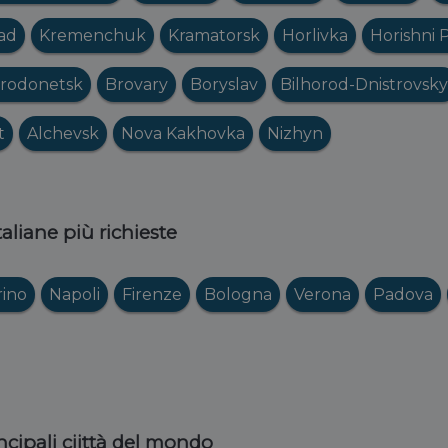
ad
Kremenchuk
Kramatorsk
Horlivka
Horishni 
erodonetsk
Brovary
Boryslav
Bilhorod-Dnistrovsky
t
Alchevsk
Nova Kakhovka
Nizhyn
italiane più richieste
rino
Napoli
Firenze
Bologna
Verona
Padova
ncipali ciittà del mondo