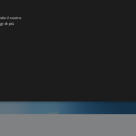
ndo il nostro
gi di più
v
0