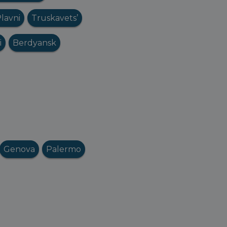
Plavni
Truskavets’
i
Berdyansk
Genova
Palermo