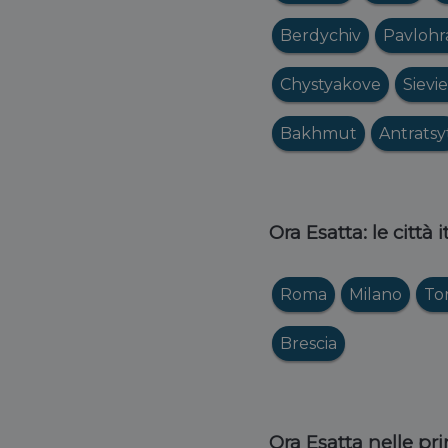
Berdychiv
Pavlohr
Chystyakove
Sievi
Bakhmut
Antratsy
Ora Esatta: le città 
Roma
Milano
To
Brescia
Ora Esatta nelle pri