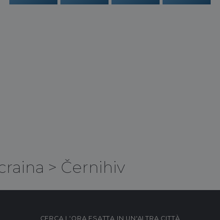
craina
>
Černihiv
CERCA L'ORA ESATTA IN UN'ALTRA CITTÀ