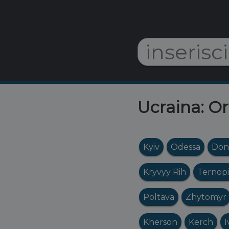
Ucraina: Or
Kyiv
Odessa
Don
Kryvyy Rih
Ternopi
Poltava
Zhytomyr
Kherson
Kerch
I