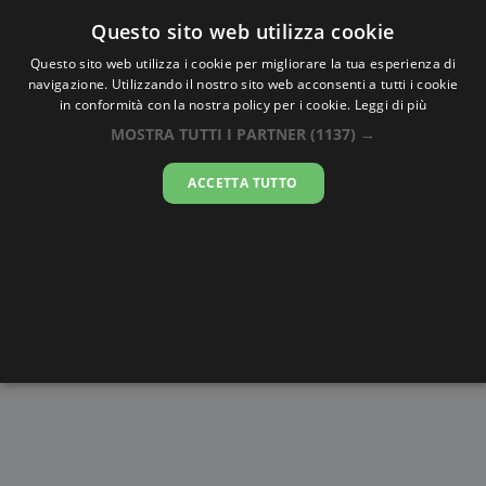
Oraesatta
.co
Questo sito web utilizza cookie
Questo sito web utilizza i cookie per migliorare la tua esperienza di
navigazione. Utilizzando il nostro sito web acconsenti a tutti i cookie
Ora Esatta
Lutsk
in conformità con la nostra policy per i cookie.
Leggi di più
MOSTRA TUTTI I PARTNER
(1137) →
02:48:31
ACCETTA TUTTO
sabato 8 agosto 2026
Alba e
Disegni da
Fasi lunari
Cronometro
Tramonto
colorare