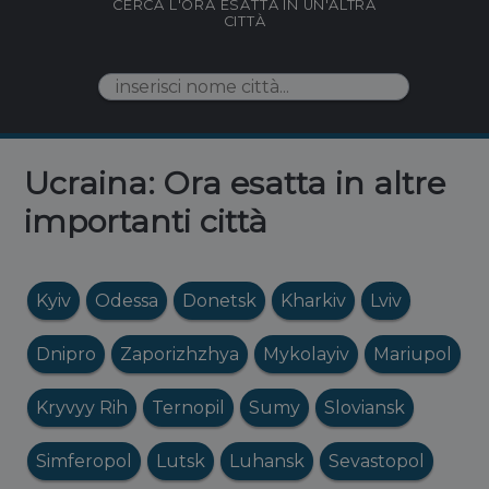
CERCA L'ORA ESATTA IN UN'ALTRA
CITTÀ
Ucraina: Ora esatta in altre
importanti città
Kyiv
Odessa
Donetsk
Kharkiv
Lviv
Dnipro
Zaporizhzhya
Mykolayiv
Mariupol
Kryvyy Rih
Ternopil
Sumy
Sloviansk
Simferopol
Lutsk
Luhansk
Sevastopol