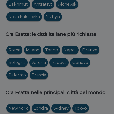
Bakhmut
Antratsyt
Alchevsk
Nova Kakhovka
Nizhyn
Ora Esatta: le città italiane più richieste
Roma
Milano
Torino
Napoli
Firenze
Bologna
Verona
Padova
Genova
Palermo
Brescia
Ora Esatta nelle principali ciittà del mondo
New York
Londra
Sydney
Tokyo