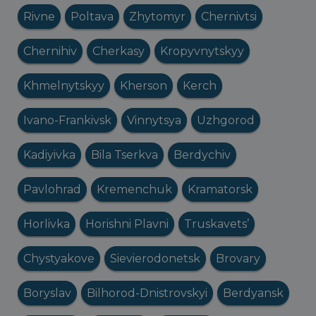
Rivne
Poltava
Zhytomyr
Chernivtsi
Chernihiv
Cherkasy
Kropyvnytskyy
Khmelnytskyy
Kherson
Kerch
Ivano-Frankivsk
Vinnytsya
Uzhgorod
Kadiyivka
Bila Tserkva
Berdychiv
Pavlohrad
Kremenchuk
Kramatorsk
Horlivka
Horishni Plavni
Truskavets’
Chystyakove
Sievierodonetsk
Brovary
Boryslav
Bilhorod-Dnistrovskyi
Berdyansk