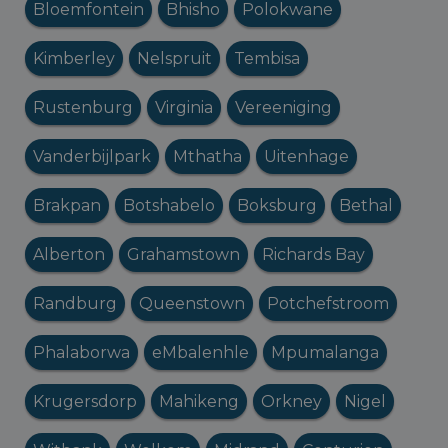
Bloemfontein
Bhisho
Polokwane
Kimberley
Nelspruit
Tembisa
Rustenburg
Virginia
Vereeniging
Vanderbijlpark
Mthatha
Uitenhage
Brakpan
Botshabelo
Boksburg
Bethal
Alberton
Grahamstown
Richards Bay
Randburg
Queenstown
Potchefstroom
Phalaborwa
eMbalenhle
Mpumalanga
Krugersdorp
Mahikeng
Orkney
Nigel