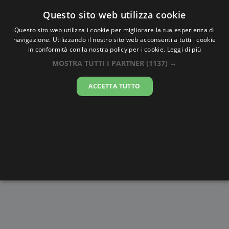
Oraesatta
.co
Questo sito web utilizza cookie
Questo sito web utilizza i cookie per migliorare la tua esperienza di
navigazione. Utilizzando il nostro sito web acconsenti a tutti i cookie
Ora Esatta
Botshabelo
in conformità con la nostra policy per i cookie.
Leggi di più
MOSTRA TUTTI I PARTNER
(1137) →
14:31:40
ACCETTA TUTTO
sabato 8 agosto 2026
Alba e
Disegni da
Fasi lunari
Cronometro
Tramonto
colorare