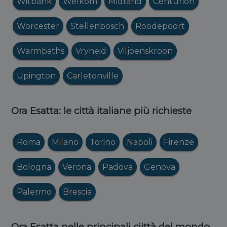
Witbank
Welkom
Midrand
Centurion
Worcester
Stellenbosch
Roodepoort
Warmbaths
Vryheid
Viljoenskroon
Upington
Carletonville
Ora Esatta: le città italiane più richieste
Roma
Milano
Torino
Napoli
Firenze
Bologna
Verona
Padova
Genova
Palermo
Brescia
Ora Esatta nelle principali ciittà del mondo