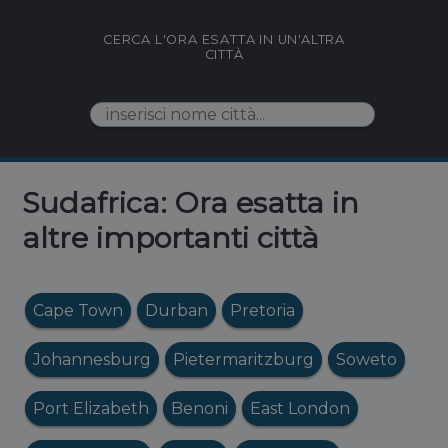
CERCA L'ORA ESATTA IN UN'ALTRA
CITTÀ
Sudafrica: Ora esatta in
altre importanti città
Cape Town
Durban
Pretoria
Johannesburg
Pietermaritzburg
Soweto
Port Elizabeth
Benoni
East London