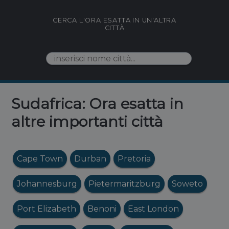
CERCA L'ORA ESATTA IN UN'ALTRA
CITTÀ
Sudafrica: Ora esatta in
altre importanti città
Cape Town
Durban
Pretoria
Johannesburg
Pietermaritzburg
Soweto
Port Elizabeth
Benoni
East London