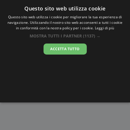
Oraesatta
.co
Questo sito web utilizza cookie
Questo sito web utilizza i cookie per migliorare la tua esperienza di
navigazione. Utilizzando il nostro sito web acconsenti a tutti i cookie
Ora Esatta
Rustenburg
in conformità con la nostra policy per i cookie.
Leggi di più
MOSTRA TUTTI I PARTNER
(1137) →
12:08:35
ACCETTA TUTTO
sabato 8 agosto 2026
Alba e
Disegni da
Fasi lunari
Cronometro
Tramonto
colorare