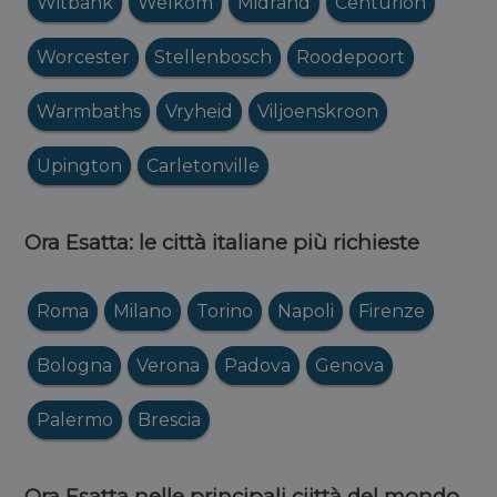
Witbank
Welkom
Midrand
Centurion
Worcester
Stellenbosch
Roodepoort
Warmbaths
Vryheid
Viljoenskroon
Upington
Carletonville
Ora Esatta: le città italiane più richieste
Roma
Milano
Torino
Napoli
Firenze
Bologna
Verona
Padova
Genova
Palermo
Brescia
Ora Esatta nelle principali ciittà del mondo