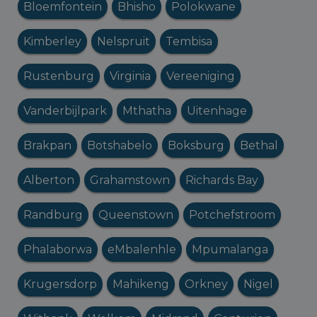
Bloemfontein
Bhisho
Polokwane
Kimberley
Nelspruit
Tembisa
Rustenburg
Virginia
Vereeniging
Vanderbijlpark
Mthatha
Uitenhage
Brakpan
Botshabelo
Boksburg
Bethal
Alberton
Grahamstown
Richards Bay
Randburg
Queenstown
Potchefstroom
Phalaborwa
eMbalenhle
Mpumalanga
Krugersdorp
Mahikeng
Orkney
Nigel