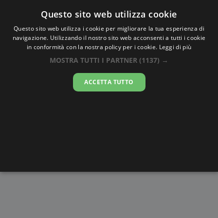
Oraesatta
.co
Questo sito web utilizza cookie
Questo sito web utilizza i cookie per migliorare la tua esperienza di
navigazione. Utilizzando il nostro sito web acconsenti a tutti i cookie
Ora Esatta
Grahamstown
in conformità con la nostra policy per i cookie.
Leggi di più
MOSTRA TUTTI I PARTNER
(1137) →
06:50:01
ACCETTA TUTTO
venerdì 7 agosto 2026
Alba e
Disegni da
Fasi lunari
Cronometro
Tramonto
colorare