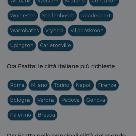
Witbank
Welkom
Midrand
Centurion
Worcester
Stellenbosch
Roodepoort
Warmbaths
Vryheid
Viljoenskroon
Upington
Carletonville
Ora Esatta: le città italiane più richieste
Roma
Milano
Torino
Napoli
Firenze
Bologna
Verona
Padova
Genova
Palermo
Brescia
Ora Esatta nelle principali ciittà del mondo