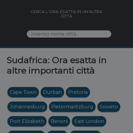
CERCA L'ORA ESATTA IN UN'ALTRA
CITTÀ
Sudafrica: Ora esatta in
altre importanti città
Cape Town
Durban
Pretoria
Johannesburg
Pietermaritzburg
Soweto
Port Elizabeth
Benoni
East London