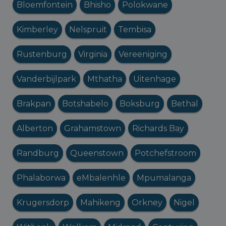
Bloemfontein
Bhisho
Polokwane
Kimberley
Nelspruit
Tembisa
Rustenburg
Virginia
Vereeniging
Vanderbijlpark
Mthatha
Uitenhage
Brakpan
Botshabelo
Boksburg
Bethal
Alberton
Grahamstown
Richards Bay
Randburg
Queenstown
Potchefstroom
Phalaborwa
eMbalenhle
Mpumalanga
Krugersdorp
Mahikeng
Orkney
Nigel