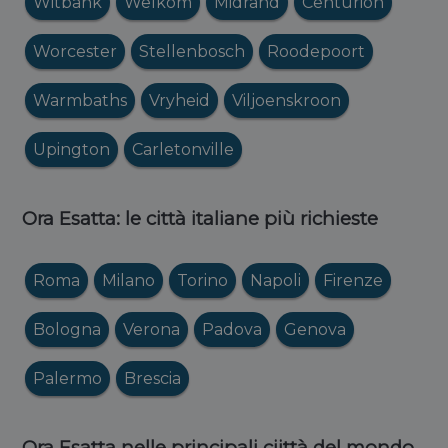
Witbank
Welkom
Midrand
Centurion
Worcester
Stellenbosch
Roodepoort
Warmbaths
Vryheid
Viljoenskroon
Upington
Carletonville
Ora Esatta: le città italiane più richieste
Roma
Milano
Torino
Napoli
Firenze
Bologna
Verona
Padova
Genova
Palermo
Brescia
Ora Esatta nelle principali ciittà del mondo