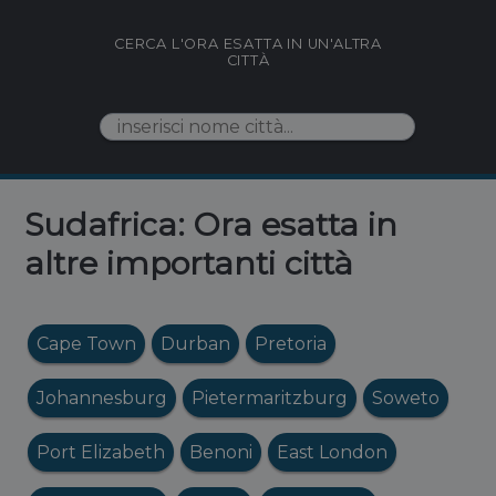
CERCA L'ORA ESATTA IN UN'ALTRA
CITTÀ
Sudafrica: Ora esatta in
altre importanti città
Cape Town
Durban
Pretoria
Johannesburg
Pietermaritzburg
Soweto
Port Elizabeth
Benoni
East London