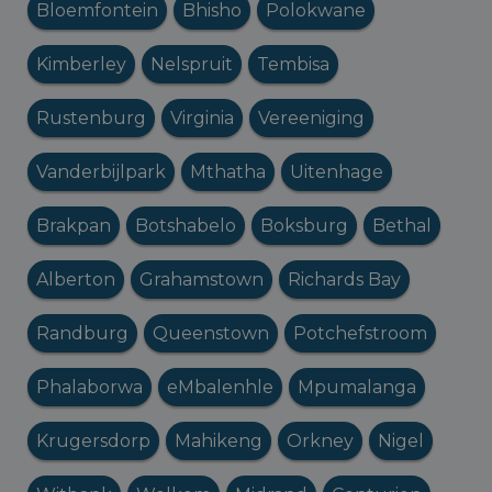
Bloemfontein
Bhisho
Polokwane
Kimberley
Nelspruit
Tembisa
Rustenburg
Virginia
Vereeniging
Vanderbijlpark
Mthatha
Uitenhage
Brakpan
Botshabelo
Boksburg
Bethal
Alberton
Grahamstown
Richards Bay
Randburg
Queenstown
Potchefstroom
Phalaborwa
eMbalenhle
Mpumalanga
Krugersdorp
Mahikeng
Orkney
Nigel