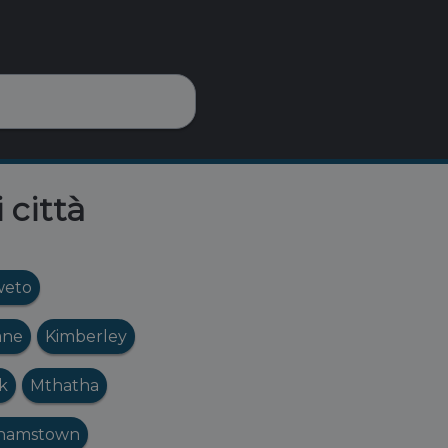
 città
weto
ane
Kimberley
k
Mthatha
hamstown