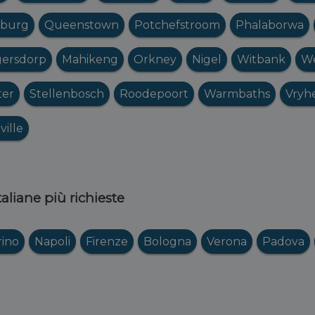
burg
Queenstown
Potchefstroom
Phalaborwa
ersdorp
Mahikeng
Orkney
Nigel
Witbank
W
ter
Stellenbosch
Roodepoort
Warmbaths
Vryh
ville
italiane più richieste
rino
Napoli
Firenze
Bologna
Verona
Padova