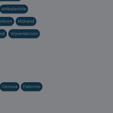
eMbalenhle
elkom
Midrand
eid
Viljoenskroon
Genova
Palermo