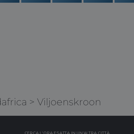
africa
>
Viljoenskroon
CERCA L'ORA ESATTA IN UN'ALTRA CITTÀ