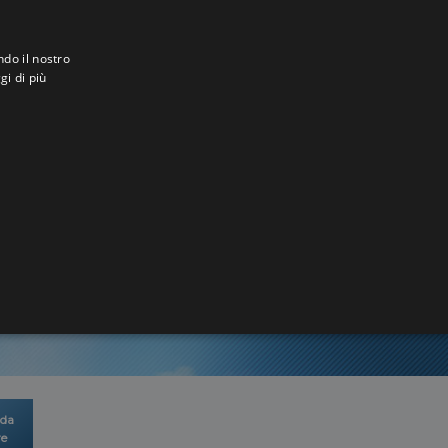
ndo il nostro
gi di più
roon
2
 da
re