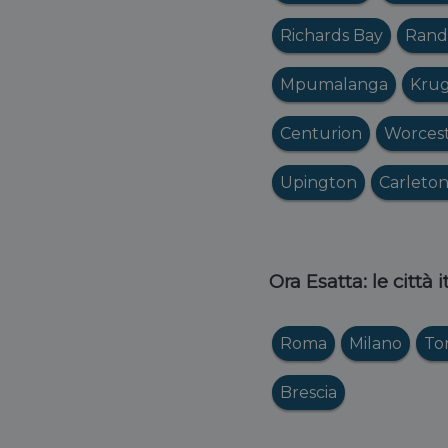
Richards Bay
Rand
Mpumalanga
Krug
Centurion
Worces
Upington
Carleton
Ora Esatta: le città 
Roma
Milano
To
Brescia