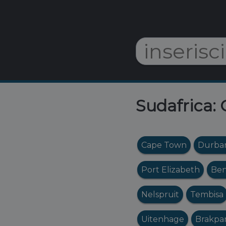
Sudafrica: 
Cape Town
Durba
Port Elizabeth
Ben
Nelspruit
Tembisa
Uitenhage
Brakpa