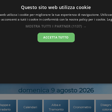
Oraesatta
Questo sito web utilizza cookie
.co
web utilizza i cookie per migliorare la tua esperienza di navigazione. Utilizza
 acconsenti a tutti i cookie in conformità con la nostra policy per i cookie.
Leg
a Esatta
Viljoensk
MOSTRA TUTTI I PARTNER
(1137) →
ACCETTA TUTTO
13:32:4
domenica 9 agosto 2026
appe e
Alba e
Disegni
Calendari
Cronometro
tradario
Tramonto
colora