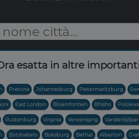
Ora esatta in altre importanti
n
Pretoria
Johannesburg
Pietermaritzburg
So
oni
East London
Bloemfontein
Bhisho
Polokw
Rustenburg
Virginia
Vereeniging
Vanderbijlpar
n
Botshabelo
Boksburg
Bethal
Alberton
Gra