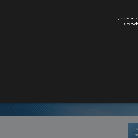
Questo sito 
sito web
Or
M
s