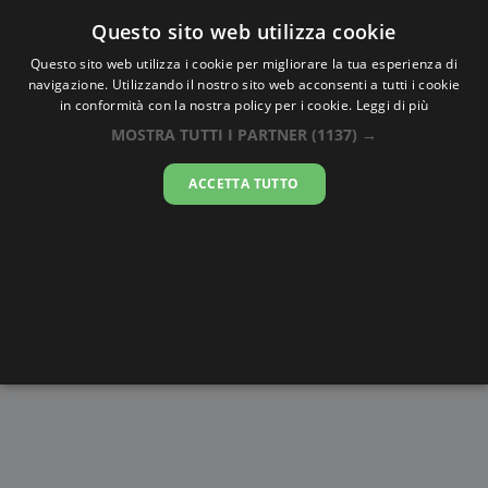
Oraesatta
.co
Questo sito web utilizza cookie
Questo sito web utilizza i cookie per migliorare la tua esperienza di
navigazione. Utilizzando il nostro sito web acconsenti a tutti i cookie
Ora Esatta
Butuan
in conformità con la nostra policy per i cookie.
Leggi di più
MOSTRA TUTTI I PARTNER
(1137) →
22:28:46
ACCETTA TUTTO
venerdì 7 agosto 2026
Alba e
Disegni da
Fasi lunari
Cronometro
Tramonto
colorare