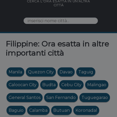
CERCA L'ORA ESATTA IN UN'ALTRA
CITTÀ
Filippine: Ora esatta in altre
importanti città
Manila
Quezon City
Davao
Taguig
Caloocan City
Budta
Cebu City
Malingao
General Santos
San Fernando
Tuguegarao
Baguio
Calamba
Butuan
Koronadal