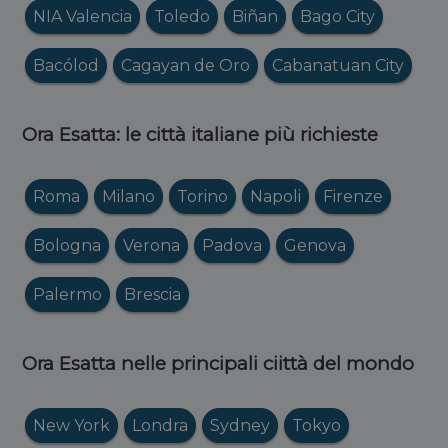
NIA Valencia
Toledo
Biñan
Bago City
Bacólod
Cagayan de Oro
Cabanatuan City
Ora Esatta: le città italiane più richieste
Roma
Milano
Torino
Napoli
Firenze
Bologna
Verona
Padova
Genova
Palermo
Brescia
Ora Esatta nelle principali ciittà del mondo
New York
Londra
Sydney
Tokyo