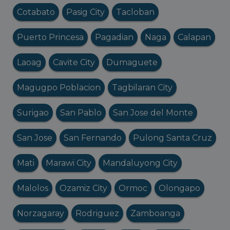
Cotabato
Pasig City
Tacloban
Puerto Princesa
Pagadian
Naga
Calapan
Laoag
Cavite City
Dumaguete
Magugpo Poblacion
Tagbilaran City
Surigao
San Pablo
San Jose del Monte
San Jose
San Fernando
Pulong Santa Cruz
Mati
Marawi City
Mandaluyong City
Malolos
Ozamiz City
Ormoc
Olongapo
Norzagaray
Rodriguez
Zamboanga