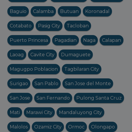
Baguio
Calamba
Butuan
Koronadal
Cotabato
Pasig City
Tacloban
Puerto Princesa
Pagadian
Naga
Calapan
Laoag
Cavite City
Dumaguete
Magugpo Poblacion
Tagbilaran City
Surigao
San Pablo
San Jose del Monte
San Jose
San Fernando
Pulong Santa Cruz
Mati
Marawi City
Mandaluyong City
Malolos
Ozamiz City
Ormoc
Olongapo