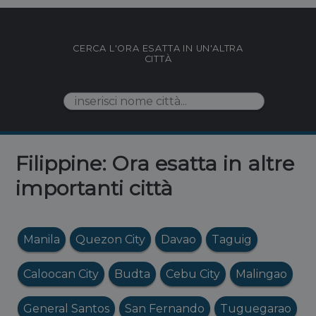
CERCA L'ORA ESATTA IN UN'ALTRA
CITTÀ
Filippine: Ora esatta in altre
importanti città
Manila
Quezon City
Davao
Taguig
Caloocan City
Budta
Cebu City
Malingao
General Santos
San Fernando
Tuguegarao