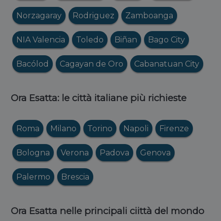
Norzagaray
Rodriguez
Zamboanga
NIA Valencia
Toledo
Biñan
Bago City
Bacólod
Cagayan de Oro
Cabanatuan City
Ora Esatta: le città italiane più richieste
Roma
Milano
Torino
Napoli
Firenze
Bologna
Verona
Padova
Genova
Palermo
Brescia
Ora Esatta nelle principali ciittà del mondo