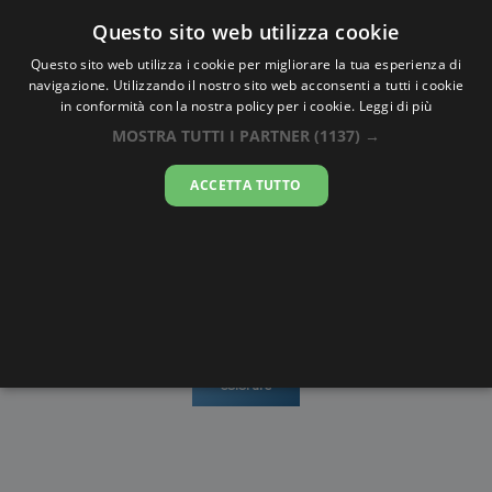
Oraesatta
.co
Questo sito web utilizza cookie
Questo sito web utilizza i cookie per migliorare la tua esperienza di
navigazione. Utilizzando il nostro sito web acconsenti a tutti i cookie
Ora Esatta
Malolos
in conformità con la nostra policy per i cookie.
Leggi di più
MOSTRA TUTTI I PARTNER
(1137) →
20:43:08
ACCETTA TUTTO
domenica 9 agosto 2026
Mappe e
Alba e
Calendari
Cronometro
stradario
Tramonto
Disegni da
colorare