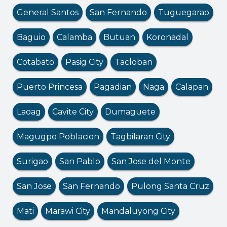
General Santos
San Fernando
Tuguegarao
Baguio
Calamba
Butuan
Koronadal
Cotabato
Pasig City
Tacloban
Puerto Princesa
Pagadian
Naga
Calapan
Laoag
Cavite City
Dumaguete
Magugpo Poblacion
Tagbilaran City
Surigao
San Pablo
San Jose del Monte
San Jose
San Fernando
Pulong Santa Cruz
Mati
Marawi City
Mandaluyong City