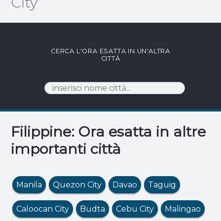
City
CERCA L'ORA ESATTA IN UN'ALTRA
CITTÀ
Filippine: Ora esatta in altre
importanti città
Manila
Quezon City
Davao
Taguig
Caloocan City
Budta
Cebu City
Malingao