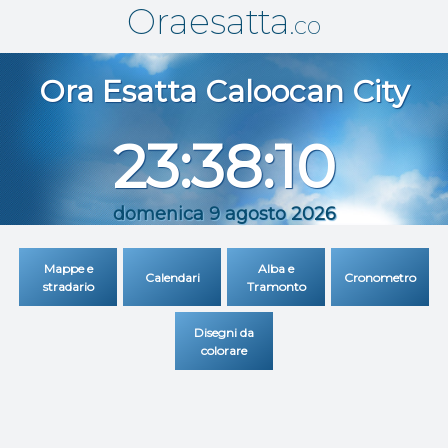
Oraesatta
.co
Ora Esatta
Caloocan City
23:38:10
domenica 9 agosto 2026
Mappe e
Alba e
Calendari
Cronometro
stradario
Tramonto
Disegni da
colorare