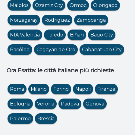
Malolos
Ozamiz City
Ormoc
Olongapo
Norzagaray
Rodriguez
Zamboanga
NIA Valencia
Toledo
Biñan
Bago City
Bacólod
Cagayan de Oro
Cabanatuan City
Ora Esatta: le città italiane più richieste
Roma
Milano
Torino
Napoli
Firenze
Bologna
Verona
Padova
Genova
Palermo
Brescia