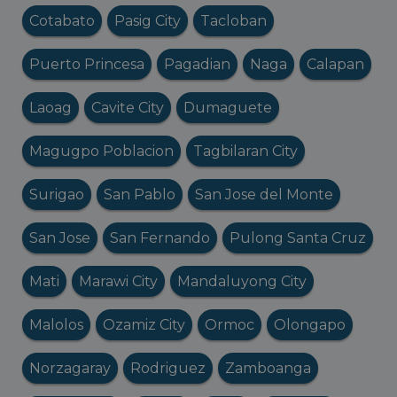
Cotabato
Pasig City
Tacloban
Puerto Princesa
Pagadian
Naga
Calapan
Laoag
Cavite City
Dumaguete
Magugpo Poblacion
Tagbilaran City
Surigao
San Pablo
San Jose del Monte
San Jose
San Fernando
Pulong Santa Cruz
Mati
Marawi City
Mandaluyong City
Malolos
Ozamiz City
Ormoc
Olongapo
Norzagaray
Rodriguez
Zamboanga