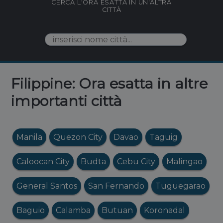
CERCA L'ORA ESATTA IN UN'ALTRA
CITTÀ
Filippine: Ora esatta in altre
importanti città
Manila
Quezon City
Davao
Taguig
Caloocan City
Budta
Cebu City
Malingao
General Santos
San Fernando
Tuguegarao
Baguio
Calamba
Butuan
Koronadal