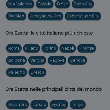
NIA Valencia
Toledo
Biñan
Bago City
Bacólod
Cagayan de Oro
Cabanatuan City
Ora Esatta: le città italiane più richieste
Roma
Milano
Torino
Napoli
Firenze
Bologna
Verona
Padova
Genova
Palermo
Brescia
Ora Esatta nelle principali ciittà del mondo
New York
Londra
Sydney
Tokyo