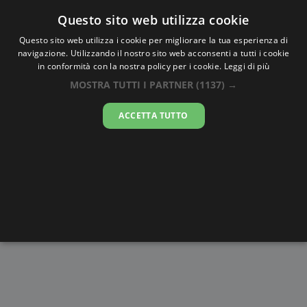
Oraesatta
.co
Questo sito web utilizza cookie
Questo sito web utilizza i cookie per migliorare la tua esperienza di
navigazione. Utilizzando il nostro sito web acconsenti a tutti i cookie
Ora Esatta
San Pablo
in conformità con la nostra policy per i cookie.
Leggi di più
MOSTRA TUTTI I PARTNER
(1137) →
14:42:13
ACCETTA TUTTO
venerdì 7 agosto 2026
Alba e
Disegni da
Fasi lunari
Cronometro
Tramonto
colorare