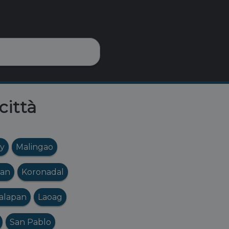
città
ty
Malingao
an
Koronadal
alapan
Laoag
San Pablo