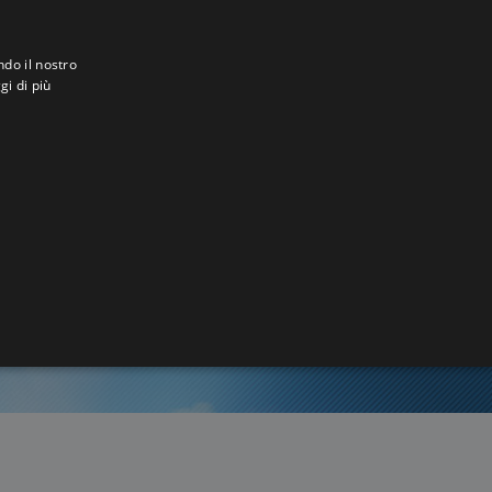
ndo il nostro
gi di più
a
0