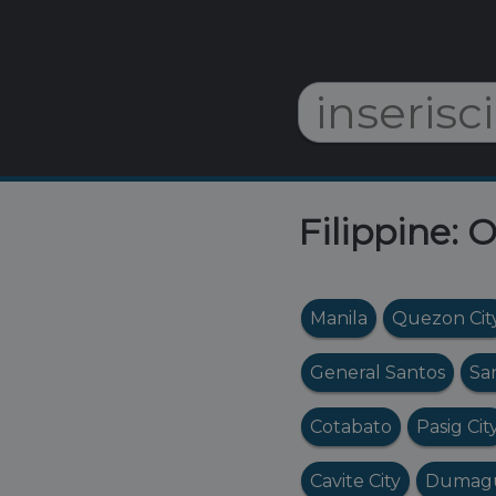
Filippine: O
Manila
Quezon Cit
General Santos
Sa
Cotabato
Pasig Cit
Cavite City
Dumag