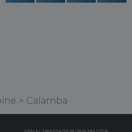
pine
>
Calamba
CERCA L'ORA ESATTA IN UN'ALTRA CITTÀ