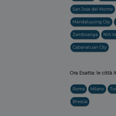
San Jose del Monte
Mandaluyong City
Zamboanga
NIA V
Cabanatuan City
Ora Esatta: le città 
Roma
Milano
To
Brescia