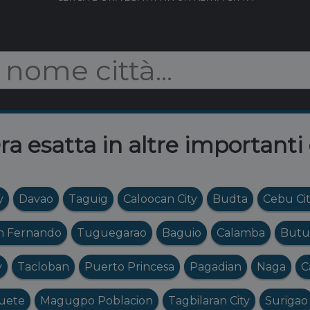
ra esatta in altre importanti 
y
Davao
Taguig
Caloocan City
Budta
Cebu Ci
n Fernando
Tuguegarao
Baguio
Calamba
Butu
y
Tacloban
Puerto Princesa
Pagadian
Naga
C
uete
Magugpo Poblacion
Tagbilaran City
Surigao