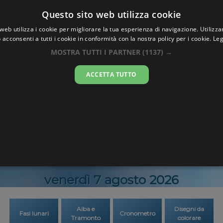
Oraesatta
Questo sito web utilizza cookie
.co
web utilizza i cookie per migliorare la tua esperienza di navigazione. Utilizza
 acconsenti a tutti i cookie in conformità con la nostra policy per i cookie.
Leg
Ora Esatta
Calamb
MOSTRA TUTTI I PARTNER
(1137) →
ACCETTA TUTTO
11:58:0
venerdì 7 agosto 2026
Alba e
Disegni da
Fasi lunari
Cronometro
Tramonto
colorare