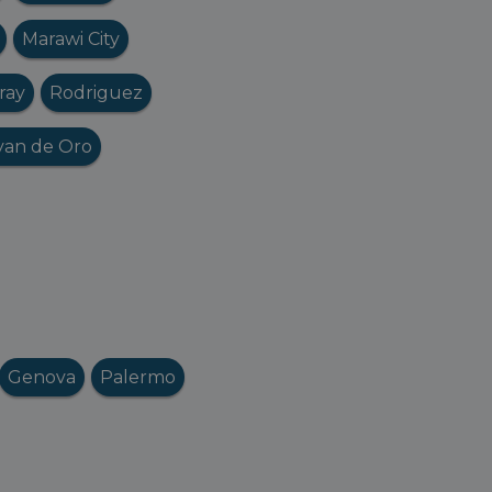
Marawi City
ray
Rodriguez
yan de Oro
Genova
Palermo