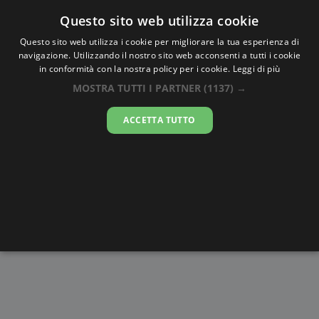
Oraesatta
.co
Questo sito web utilizza cookie
Questo sito web utilizza i cookie per migliorare la tua esperienza di
navigazione. Utilizzando il nostro sito web acconsenti a tutti i cookie
Ora Esatta
Calabar
in conformità con la nostra policy per i cookie.
Leggi di più
MOSTRA TUTTI I PARTNER
(1137) →
17:39:45
ACCETTA TUTTO
venerdì 7 agosto 2026
Alba e
Disegni da
Fasi lunari
Cronometro
Tramonto
colorare