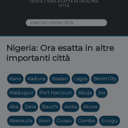
CERCA L'ORA ESATTA IN UN'ALTRA
CITTÀ
Nigeria: Ora esatta in altre
importanti città
Kano
Kaduna
Ibadan
Lagos
Benin City
Maiduguri
Port Harcourt
Abuja
Jos
Aba
Zaria
Bauchi
Awka
Akure
Abeokuta
Ilorin
Gusau
Gombe
Enugu