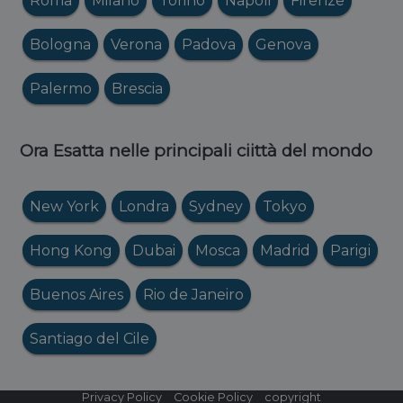
Roma
Milano
Torino
Napoli
Firenze
Bologna
Verona
Padova
Genova
Palermo
Brescia
Ora Esatta nelle principali ciittà del mondo
New York
Londra
Sydney
Tokyo
Hong Kong
Dubai
Mosca
Madrid
Parigi
Buenos Aires
Rio de Janeiro
Santiago del Cile
Privacy Policy
Cookie Policy
copyright