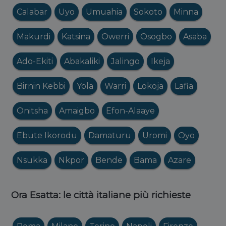
Calabar
Uyo
Umuahia
Sokoto
Minna
Makurdi
Katsina
Owerri
Osogbo
Asaba
Ado-Ekiti
Abakaliki
Jalingo
Ikeja
Birnin Kebbi
Yola
Warri
Lokoja
Lafia
Onitsha
Amaigbo
Efon-Alaaye
Ebute Ikorodu
Damaturu
Uromi
Oyo
Nsukka
Nkpor
Bende
Bama
Azare
Ora Esatta: le città italiane più richieste