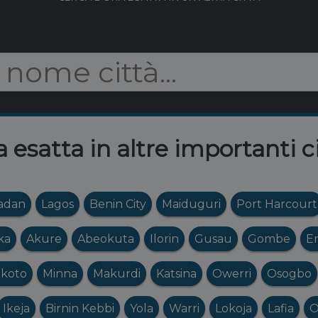
a esatta in altre importanti c
adan
Lagos
Benin City
Maiduguri
Port Harcourt
ka
Akure
Abeokuta
Ilorin
Gusau
Gombe
E
koto
Minna
Makurdi
Katsina
Owerri
Osogbo
Ikeja
Birnin Kebbi
Yola
Warri
Lokoja
Lafia
O