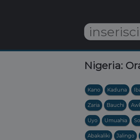
Nigeria: Or
Kano
Kaduna
Ib
Zaria
Bauchi
Aw
Uyo
Umuahia
So
Abakaliki
Jalingo