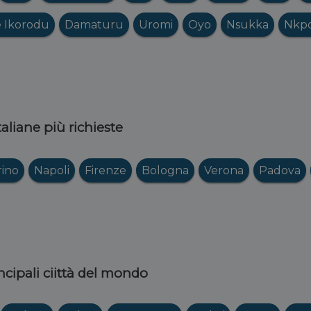
 Ikorodu
Damaturu
Uromi
Oyo
Nsukka
Nkp
italiane più richieste
rino
Napoli
Firenze
Bologna
Verona
Padova
ncipali ciittà del mondo