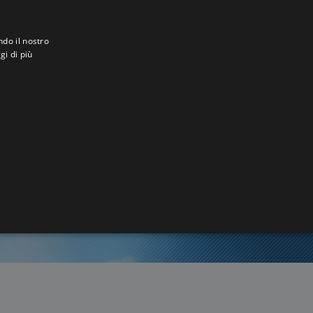
ndo il nostro
gi di più
a
3