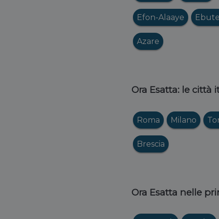
Efon-Alaaye
Ebute
Azare
Ora Esatta: le città 
Roma
Milano
To
Brescia
Ora Esatta nelle pri