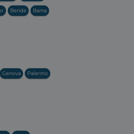
or
Bende
Bama
Genova
Palermo