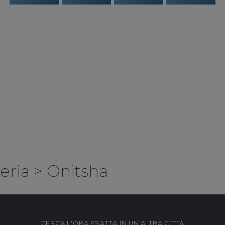
eria
>
Onitsha
CERCA L'ORA ESATTA IN UN'ALTRA CITTÀ