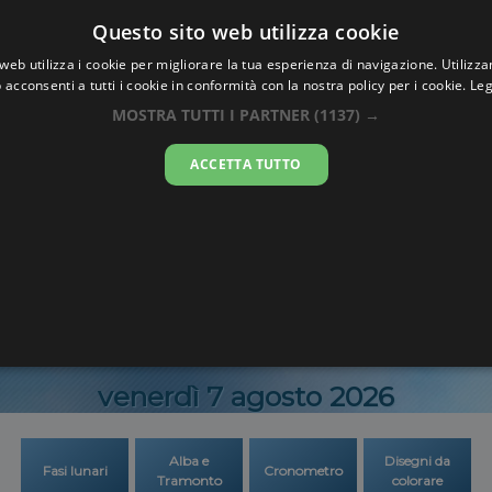
Oraesatta
Questo sito web utilizza cookie
.co
web utilizza i cookie per migliorare la tua esperienza di navigazione. Utilizza
 acconsenti a tutti i cookie in conformità con la nostra policy per i cookie.
Leg
Ora Esatta
Onitsh
MOSTRA TUTTI I PARTNER
(1137) →
ACCETTA TUTTO
05:48:3
venerdì 7 agosto 2026
Alba e
Disegni da
Fasi lunari
Cronometro
Tramonto
colorare