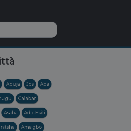
ittà
Abuja
Jos
Aba
nugu
Calabar
Asaba
Ado-Ekiti
nitsha
Amaigbo